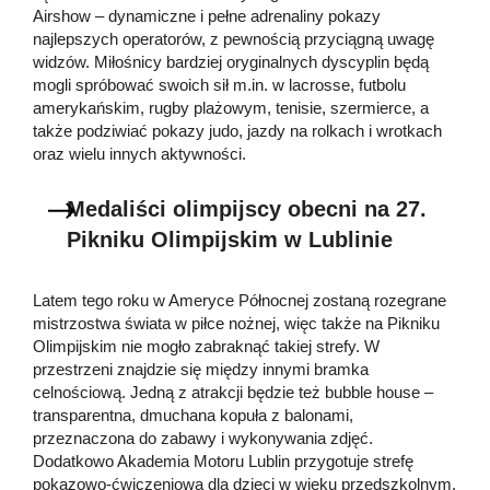
Airshow – dynamiczne i pełne adrenaliny pokazy
najlepszych operatorów, z pewnością przyciągną uwagę
widzów. Miłośnicy bardziej oryginalnych dyscyplin będą
mogli spróbować swoich sił m.in. w lacrosse, futbolu
amerykańskim, rugby plażowym, tenisie, szermierce, a
także podziwiać pokazy judo, jazdy na rolkach i wrotkach
oraz wielu innych aktywności.
Medaliści olimpijscy obecni na 27.
Pikniku Olimpijskim w Lublinie
Latem tego roku w Ameryce Północnej zostaną rozegrane
mistrzostwa świata w piłce nożnej, więc także na Pikniku
Olimpijskim nie mogło zabraknąć takiej strefy. W
przestrzeni znajdzie się między innymi bramka
celnościową. Jedną z atrakcji będzie też bubble house –
transparentna, dmuchana kopuła z balonami,
przeznaczona do zabawy i wykonywania zdjęć.
Dodatkowo Akademia Motoru Lublin przygotuje strefę
pokazowo-ćwiczeniową dla dzieci w wieku przedszkolnym.