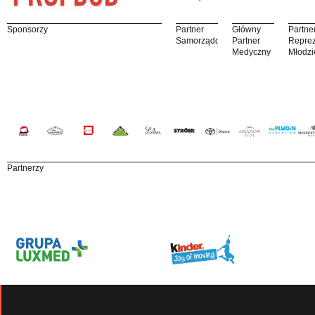
Sponsorzy
Partner
Główny
Partne
Samorządowy
Partner
Reprez
Medyczny
Młodzi
Partnerzy