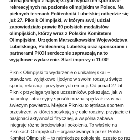
areną jednego z największych wydarzeń sportowo-
rekreacyjnych na poziomie olimpijskim w Polsce. Na
pięknych terenach Politechniki Lubelskiej odbędzie się
już 27. Piknik Olimpijski, w którym swój udział
zapowiedziało prawie 60 polskich medalistów
olimpijskich, którzy wraz z Polskim Komitetem
Olimpijskim, Urzędem Marszałkowskim Województwa
Lubelskiego, Politechniką Lubelską oraz sponsorami i
partnerami PKOl serdecznie zapraszają na to
wyjątkowe wydarzenie. Start imprezy o 11:00!
Piknik Olimpijski to wydarzenie o unikalnej skali –
prawdziwe, wyjątkowe i jedyne w swoim rodzaju święto
sportu, rekreacji i pozytywnych emocji. Od ponad 27 lat
Piknik przyciąga tysiące uczestników, pokazując, jak w
naturalny i atrakcyjny sposób można spędzać czas na
świeżym powietrzu. Miejsce Pikniku to tętniąca sportem
przestrzeń, w której spotykają się całe rodziny, przyjaciele i
pasjonaci aktywności fizycznej, a wspólna zabawa
integruje różne środowiska i pokolenia. To właśnie na
Piknikach Olimpijskich – organizowanych przez Polski
Komitet Olimpijski – to najmłodsze pokolenie, często po raz