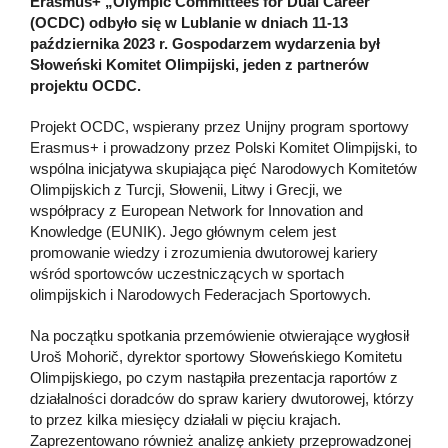
Erasmus+ „Olympic Committees for Dual Career”
(OCDC) odbyło się w Lublanie w dniach 11-13
października 2023 r. Gospodarzem wydarzenia był
Słoweński Komitet Olimpijski, jeden z partnerów
projektu OCDC.
Projekt OCDC, wspierany przez Unijny program sportowy
Erasmus+ i prowadzony przez Polski Komitet Olimpijski, to
wspólna inicjatywa skupiająca pięć Narodowych Komitetów
Olimpijskich z Turcji, Słowenii, Litwy i Grecji, we
współpracy z European Network for Innovation and
Knowledge (EUNIK). Jego głównym celem jest
promowanie wiedzy i zrozumienia dwutorowej kariery
wśród sportowców uczestniczących w sportach
olimpijskich i Narodowych Federacjach Sportowych.
Na początku spotkania przemówienie otwierające wygłosił
Uroš Mohorič, dyrektor sportowy Słoweńskiego Komitetu
Olimpijskiego, po czym nastąpiła prezentacja raportów z
działalności doradców do spraw kariery dwutorowej, którzy
to przez kilka miesięcy działali w pięciu krajach.
Zaprezentowano również analizę ankiety przeprowadzonej