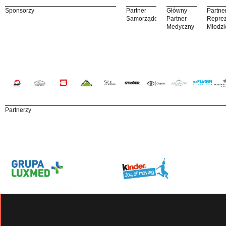
Sponsorzy
Partner
Główny
Partne
Samorządowy
Partner
Reprez
Medyczny
Młodzi
Partnerzy