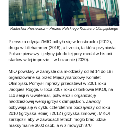
Radosław Piesiewicz – Prezes Polskiego Komitetu Olimpijskiego
Pierwsza edycja ZMIO odbyła się w Innsbrucku (2012),
druga w Lillehammer (2016), a trzecia, ta która przyniosła
Polsce pierwszy i jedyny jak do tej pory medal w historii
startów w tej imprezie – w Lozannie (2020).
MIO powstały w zamyśle dla młodzieży od lat 14 do 18 i
organizowane są przez Międzynarodowy Komitet
Olimpijski. Pomysł imprezy przedstawił w 2001 roku
Jacques Rogge. 6 lipca 2007 roku członkowie MKOl, na
119 sesji w Gwatemali, potwierdzili organizację
młodzieżowej wersji igrzysk olimpijskich. Zawody
odbywają się w cyklu czteroletnim począwszy od roku
2010 (igrzyska letnie) i 2012 (igrzyska zimowe). MKOl
zarządził, aby w zawodach letnich mogło brać udział
maksymalnie 3600 osób, a w zimowych 970.