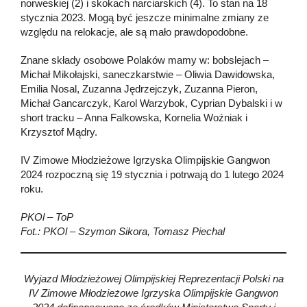
norweskiej (2) i skokach narciarskich (4). To stan na 18
stycznia 2023. Mogą być jeszcze minimalne zmiany ze
względu na relokacje, ale są mało prawdopodobne.
Znane składy osobowe Polaków mamy w: bobslejach –
Michał Mikołajski, saneczkarstwie – Oliwia Dawidowska,
Emilia Nosal, Zuzanna Jędrzejczyk, Zuzanna Pieron,
Michał Gancarczyk, Karol Warzybok, Cyprian Dybalski i w
short tracku – Anna Falkowska, Kornelia Woźniak i
Krzysztof Mądry.
IV Zimowe Młodzieżowe Igrzyska Olimpijskie Gangwon
2024 rozpoczną się 19 stycznia i potrwają do 1 lutego 2024
roku.
PKOl – ToP
Fot.: PKOl – Szymon Sikora, Tomasz Piechal
Wyjazd Młodzieżowej Olimpijskiej Reprezentacji Polski na
IV Zimowe Młodzieżowe Igrzyska Olimpijskie Gangwon