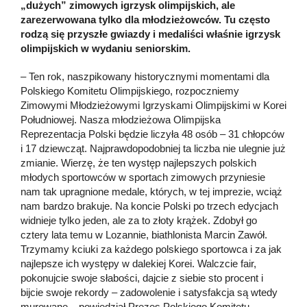
„dużych” zimowych igrzysk olimpijskich, ale
zarezerwowana tylko dla młodzieżowców. Tu często
rodzą się przyszłe gwiazdy i medaliści właśnie igrzysk
olimpijskich w wydaniu seniorskim.
– Ten rok, naszpikowany historycznymi momentami dla
Polskiego Komitetu Olimpijskiego, rozpoczniemy
Zimowymi Młodzieżowymi Igrzyskami Olimpijskimi w Korei
Południowej. Nasza młodzieżowa Olimpijska
Reprezentacja Polski będzie liczyła 48 osób – 31 chłopców
i 17 dziewcząt. Najprawdopodobniej ta liczba nie ulegnie już
zmianie. Wierzę, że ten występ najlepszych polskich
młodych sportowców w sportach zimowych przyniesie
nam tak upragnione medale, których, w tej imprezie, wciąż
nam bardzo brakuje. Na koncie Polski po trzech edycjach
widnieje tylko jeden, ale za to złoty krążek. Zdobył go
cztery lata temu w Lozannie, biathlonista Marcin Zawół.
Trzymamy kciuki za każdego polskiego sportowca i za jak
najlepsze ich występy w dalekiej Korei. Walczcie fair,
pokonujcie swoje słabości, dajcie z siebie sto procent i
bijcie swoje rekordy – zadowolenie i satysfakcja są wtedy
murowane – powiedział Prezes Polskiego Komitetu