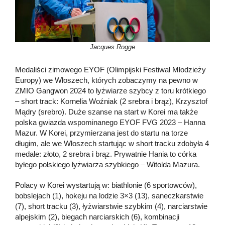
Jacques Rogge
Medaliści zimowego EYOF (Olimpijski Festiwal Młodzieży
Europy) we Włoszech, których zobaczymy na pewno w
ZMIO Gangwon 2024 to łyżwiarze szybcy z toru krótkiego
– short track: Kornelia Woźniak (2 srebra i brąz), Krzysztof
Mądry (srebro). Duże szanse na start w Korei ma także
polska gwiazda wspominanego EYOF FVG 2023 – Hanna
Mazur. W Korei, przymierzana jest do startu na torze
długim, ale we Włoszech startując w short tracku zdobyła 4
medale: złoto, 2 srebra i brąz. Prywatnie Hania to córka
byłego polskiego łyżwiarza szybkiego – Witolda Mazura.
Polacy w Korei wystartują w: biathlonie (6 sportowców),
bobslejach (1), hokeju na lodzie 3×3 (13), saneczkarstwie
(7), short tracku (3), łyżwiarstwie szybkim (4), narciarstwie
alpejskim (2), biegach narciarskich (6), kombinacji