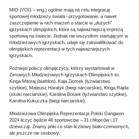
MIO (YOG – eng.) ogólnie mają na celu integrację
sportowej młodzieży świata i przygotowanie, a nawet
zaszczepienie w nich marzeń o starcie w „dużych”
igrzyskach olimpijskich, które są najważniejszą imprezą
sportową na świecie. Jednak nie wszystkim startującym w
młodzieżowych igrzyskach, udaje się zakwalifikować do
olimpijskich reprezentacji w tych najważniejszych
igrzyskach.
Późniejsi polscy olimpijczycy, którzy wystartowali w
Zimowych Młodzieżowych Igrzyskach Olimpijskich to:
Kinga Mitoraj (biathlon), Kaja Ziomek (łyżwiarstwo
szybkie), Mateusz Haratyk (biegi narciarskie), Kinga Rajda
(skoki narciarskie), Karolina Bosiek (łyżwiarstwo szybkie),
Karolina Kukuczka (biegi narciarskie).
Młodzieżowa Olimpijska Reprezentacja Polski Gangwon
2024 liczyć będzie 48 sportowców – 31 chłopców i 17
dziewcząt. Znamy póki co stan liczbowy biało-czerwonych,
ale jeszcze nie osobowy.