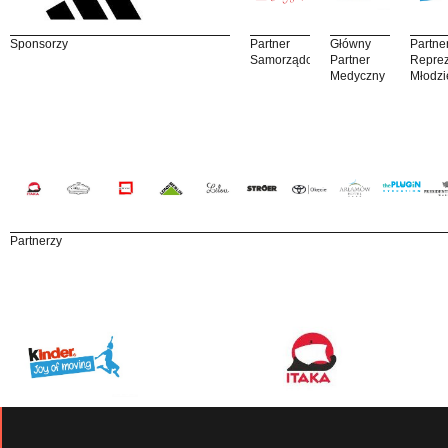
Sponsorzy
Partner
Główny
Partne
Samorządowy
Partner
Reprez
Medyczny
Młodzi
Partnerzy