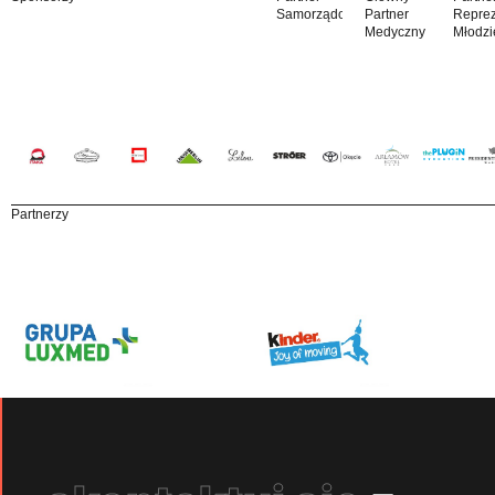
Samorządowy
Partner
Reprez
Medyczny
Młodzi
Partnerzy