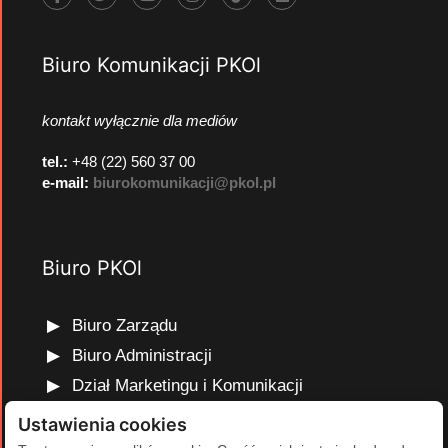
Biuro Komunikacji PKOl
kontakt wyłącznie dla mediów
tel.:
+48 (22) 560 37 00
e-mail:
biurokomunikacji@pkol.pl
Biuro PKOl
Biuro Zarządu
Biuro Administracji
Dział Marketingu i Komunikacji
Dział Edukacji Olimpijskiej
Ustawienia cookies
Dział Finansów i Kadr