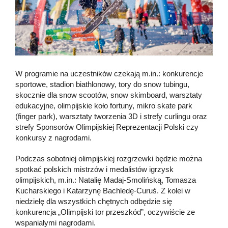
W programie na uczestników czekają m.in.: konkurencje
sportowe, stadion biathlonowy, tory do snow tubingu,
skocznie dla snow scootów, snow skimboard, warsztaty
edukacyjne, olimpijskie koło fortuny, mikro skate park
(finger park), warsztaty tworzenia 3D i strefy curlingu oraz
strefy Sponsorów Olimpijskiej Reprezentacji Polski czy
konkursy z nagrodami.
Podczas sobotniej olimpijskiej rozgrzewki będzie można
spotkać polskich mistrzów i medalistów igrzysk
olimpijskich, m.in.: Natalię Madaj-Smolińską, Tomasza
Kucharskiego i Katarzynę Bachledę-Curuś. Z kolei w
niedzielę dla wszystkich chętnych odbędzie się
konkurencja „Olimpijski tor przeszkód”, oczywiście ze
wspaniałymi nagrodami.