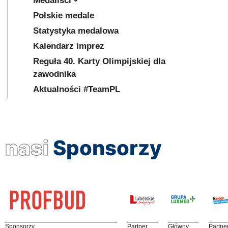
Medaliści
Polskie medale
Statystyka medalowa
Kalendarz imprez
Reguła 40. Karty Olimpijskiej dla
zawodnika
Aktualności #TeamPL
nasi
Sponsorzy
Sponsorzy
Partner
Główny
Partne