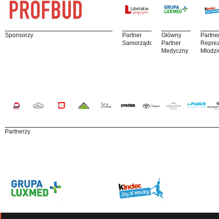
Sponsorzy
Partner
Główny
Partne
Samorządowy
Partner
Reprez
Medyczny
Młodzi
Partnerzy