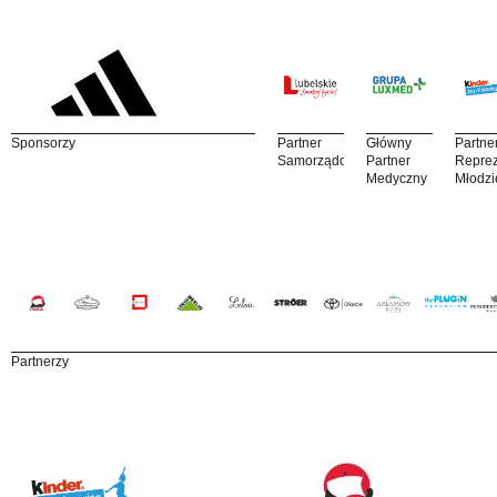
Sponsorzy
Partner
Główny
Partne
Samorządowy
Partner
Reprez
Medyczny
Młodzi
Partnerzy