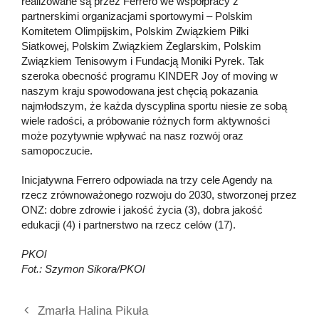
realizowane są przez Ferrero we współpracy z
partnerskimi organizacjami sportowymi – Polskim
Komitetem Olimpijskim, Polskim Związkiem Piłki
Siatkowej, Polskim Związkiem Żeglarskim, Polskim
Związkiem Tenisowym i Fundacją Moniki Pyrek. Tak
szeroka obecność programu KINDER Joy of moving w
naszym kraju spowodowana jest chęcią pokazania
najmłodszym, że każda dyscyplina sportu niesie ze sobą
wiele radości, a próbowanie różnych form aktywności
może pozytywnie wpływać na nasz rozwój oraz
samopoczucie.
Inicjatywna Ferrero odpowiada na trzy cele Agendy na
rzecz zrównoważonego rozwoju do 2030, stworzonej przez
ONZ: dobre zdrowie i jakość życia (3), dobra jakość
edukacji (4) i partnerstwo na rzecz celów (17).
PKOl
Fot.: Szymon Sikora/PKOl
Zmarła Halina Pikuła