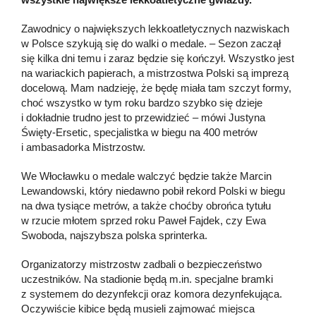
Zawodnicy o największych lekkoatletycznych nazwiskach
w Polsce szykują się do walki o medale. – Sezon zaczął
się kilka dni temu i zaraz będzie się kończył. Wszystko jest
na wariackich papierach, a mistrzostwa Polski są imprezą
docelową. Mam nadzieję, że będę miała tam szczyt formy,
choć wszystko w tym roku bardzo szybko się dzieje
i dokładnie trudno jest to przewidzieć – mówi Justyna
Święty-Ersetic, specjalistka w biegu na 400 metrów
i ambasadorka Mistrzostw.
We Włocławku o medale walczyć będzie także Marcin
Lewandowski, który niedawno pobił rekord Polski w biegu
na dwa tysiące metrów, a także choćby obrońca tytułu
w rzucie młotem sprzed roku Paweł Fajdek, czy Ewa
Swoboda, najszybsza polska sprinterka.
Organizatorzy mistrzostw zadbali o bezpieczeństwo
uczestników. Na stadionie będą m.in. specjalne bramki
z systemem do dezynfekcji oraz komora dezynfekująca.
Oczywiście kibice będą musieli zajmować miejsca