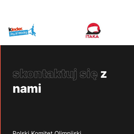
skontaktuj się
z
nami
Polski Komitet Olimpijski