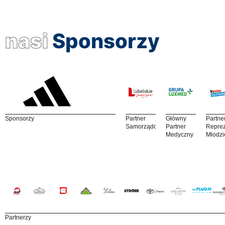
nasi
Sponsorzy
Sponsorzy
Partner
Główny
Partne
Samorządowy
Partner
Reprez
Medyczny
Młodzi
Partnerzy