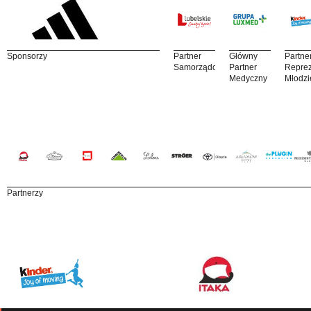
Sponsorzy
Partner
Główny
Partne
Samorządowy
Partner
Reprez
Medyczny
Młodzi
Partnerzy