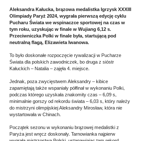
Aleksandra Kałucka, brązowa medalistka Igrzysk XXXIII
Olimpiady Paryż 2024, wygrała pierwszą edycję cyklu
Pucharu Świata we wspinaczce sportowej na czas w
tym roku, uzyskując w finale w Wujiang 6,12 s.
Przeciwniczka Polki w finale była, startującą pod
neutralną flagą, Elizawieta Iwanowa.
To było doskonałe rozpoczęcie rywalizacji w Pucharze
Świata dla polskich zawodniczek, bo druga z sióstr
Kałuckich – Natalia – zajęła 4. miejsce.
Jednak, poza zwycięstwem Aleksandry – kibice
zapamiętają także wspaniały półfinał w wykonaniu Polki,
podczas którego uzyskała znakomity czas – 6,09 s,
minimalnie gorszy od rekordu świata – 6,03 s, który należy
do mistrzyni olimpijskiej Aleksandry Mirosław, która nie
wystartowała w Chinach.
Początek sezonu w wykonaniu brązowej medalistki z
Paryża jest wręcz doskonały. Tarnowianka najpierw
wygrała mistrzostwa Polski, ustanawiając tam rekord