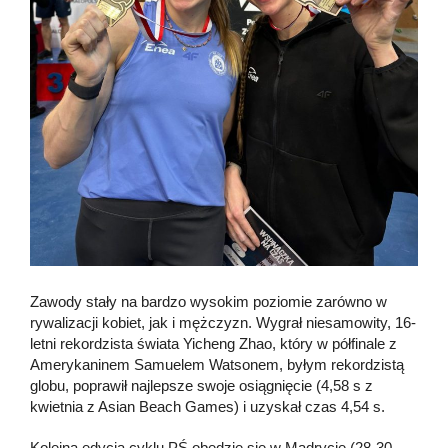
Zawody stały na bardzo wysokim poziomie zarówno w
rywalizacji kobiet, jak i mężczyzn. Wygrał niesamowity, 16-
letni rekordzista świata Yicheng Zhao, który w półfinale z
Amerykaninem Samuelem Watsonem, byłym rekordzistą
globu, poprawił najlepsze swoje osiągnięcie (4,58 s z
kwietnia z Asian Beach Games) i uzyskał czas 4,54 s.
Kolejna edycja cyklu PŚ obędzie się w Madrycie (28-30