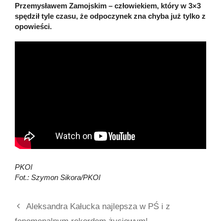
Przemysławem Zamojskim – człowiekiem, który w 3×3
spędził tyle czasu, że odpoczynek zna chyba już tylko z
opowieści.
PKOl
Fot.: Szymon Sikora/PKOl
Aleksandra Kałucka najlepsza w PŚ i z