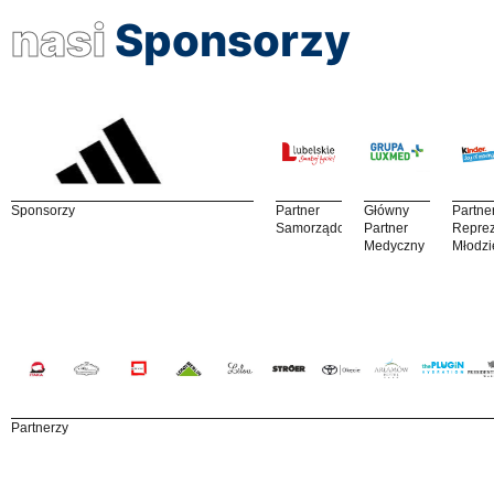
nasi
Sponsorzy
Sponsorzy
Partner
Główny
Partne
Samorządowy
Partner
Reprez
Medyczny
Młodzi
Partnerzy