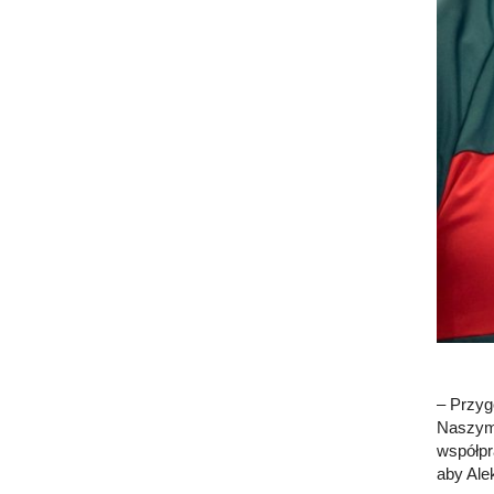
– Przyg
Naszym 
współpr
aby Ale