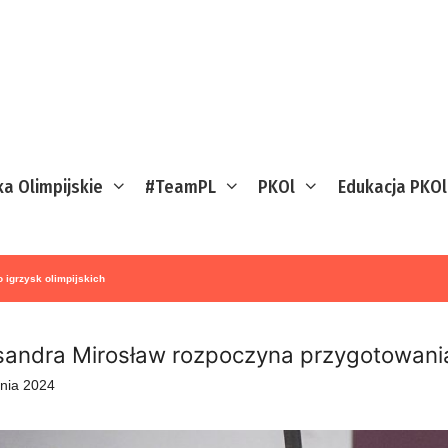
ka Olimpijskie
#TeamPL
PKOl
Edukacja PKOl
 igrzysk olimpijskich
sandra Mirosław rozpoczyna przygotowania 
znia 2024