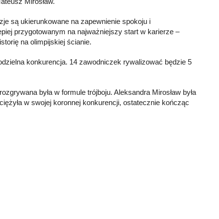
Mateusz Mirosław.
yzje są ukierunkowane na zapewnienie spokoju i
epiej przygotowanym na najważniejszy start w karierze –
torię na olimpijskiej ścianie.
odzielna konkurencja. 14 zawodniczek rywalizować będzie 5
ozgrywana była w formule trójboju. Aleksandra Mirosław była
yciężyła w swojej koronnej konkurencji, ostatecznie kończąc