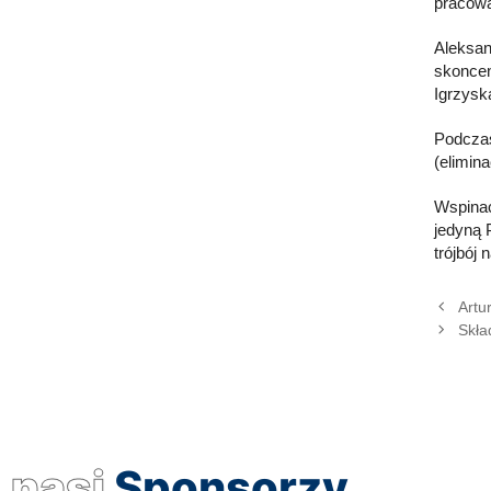
pracowa
Aleksan
skoncen
Igrzyska
Podczas
(elimina
Wspinac
jedyną 
trójbój
Artu
Skła
nasi
Sponsorzy