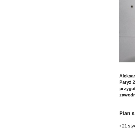
Aleksan
Paryż 2
przygo
zawodn
Plan 
• 21 st