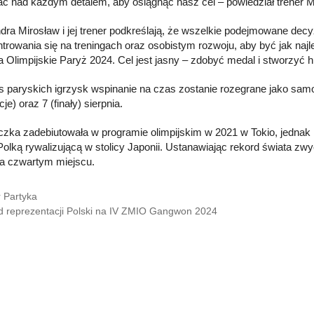
ć nad każdym detalem, aby osiągnąć nasz cel – powiedział trener 
dra Mirosław i jej trener podkreślają, że wszelkie podejmowane dec
trowania się na treningach oraz osobistym rozwoju, aby być jak najl
 Olimpijskie Paryż 2024. Cel jest jasny – zdobyć medal i stworzyć his
 paryskich igrzysk wspinanie na czas zostanie rozegrane jako sam
cje) oraz 7 (finały) sierpnia.
zka zadebiutowała w programie olimpijskim w 2021 w Tokio, jednak r
Polką rywalizującą w stolicy Japonii. Ustanawiając rekord świata zw
 na czwartym miejscu.
r Partyka
d reprezentacji Polski na IV ZMIO Gangwon 2024