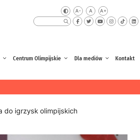
A-
A
A+
Zmień kontrast
Mniejsza czcionka
Domyślna czcionka
Większa czcion
Szukaj
Centrum Olimpijskie
Dla mediów
Kontakt
do igrzysk olimpijskich