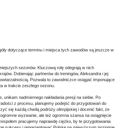
egóły dotyczące terminu i miejsca tych zawodów są jeszcze w
niejszych sezonów. Kluczową rolę odegrają w nich
ajów. Dobierając partnerów do treningów, Aleksandra i jej
 i powtarzalnością. Pozwala to zawodniczce osiągać imponujące
ta w trakcie zeszłego sezonu.
unikam nadmiernego nakładania presji na siebie. Po
radości z procesu, planujemy podejść do przygotowań do
 się każdą chwilą podróży olimpijskiej i docenić fakt, że
e ogromne wyzwanie, ale też ogromna szansa na osiągnięcie
społem pracujemy naprawdę ciężko, by te przygotowania
ejne sukcesy i reprezentować Polskę na najwyższym poziomie