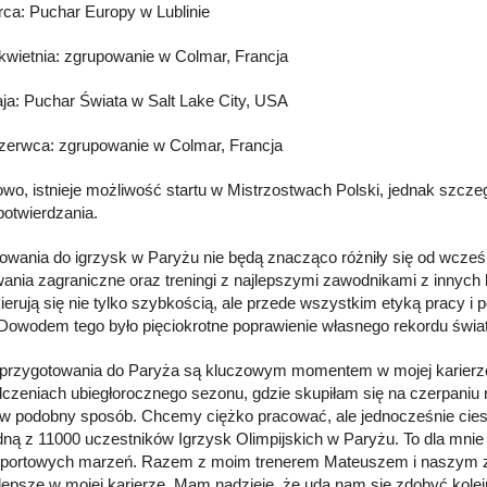
rca: Puchar Europy w Lublinie
 kwietnia: zgrupowanie w Colmar, Francja
aja: Puchar Świata w Salt Lake City, USA
czerwca: zgrupowanie w Colmar, Francja
wo, istnieje możliwość startu w Mistrzostwach Polski, jednak szcz
potwierdzania.
owania do igrzysk w Paryżu nie będą znacząco różniły się od wcześ
ania zagraniczne oraz treningi z najlepszymi zawodnikami z innych kr
 kierują się nie tylko szybkością, ale przede wszystkim etyką pracy
 Dowodem tego było pięciokrotne poprawienie własnego rekordu świa
przygotowania do Paryża są kluczowym momentem w mojej karierze, 
czeniach ubiegłorocznego sezonu, gdzie skupiłam się na czerpaniu 
w podobny sposób. Chcemy ciężko pracować, ale jednocześnie cieszyć
dną z 11000 uczestników Igrzysk Olimpijskich w Paryżu. To dla mni
portowych marzeń. Razem z moim trenerem Mateuszem i naszym ze
jlepsze w mojej karierze. Mam nadzieję, że uda nam się zdobyć kol