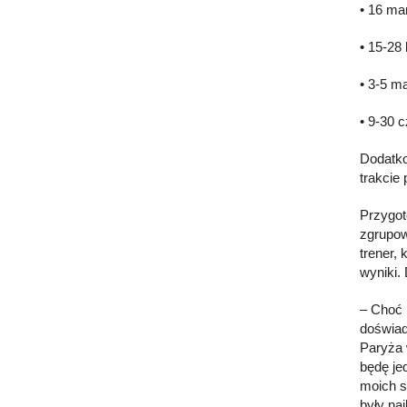
• 16 ma
• 15-28
• 3-5 m
• 9-30 
Dodatko
trakcie 
Przygot
zgrupow
trener,
wyniki.
– Choć 
doświad
Paryża 
będę je
moich s
były na