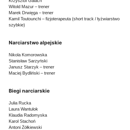
Krzysztof Galach
Witold Mazur – trener
Marek Drwięga – trener
Kamil Toutounchi – fizjoterapeuta (short track / łyżwiarstwo
szybkie)
Narciarstwo alpejskie
Nikola Komorowska
Stanisław Sarzyński
Janusz Starzyk – trener
Maciej Bydliński – trener
Biegi narciarskie
Julia Rucka
Laura Wantulok
Klaudia Radomyska
Karol Stachoń
Antoni Żółkiewski