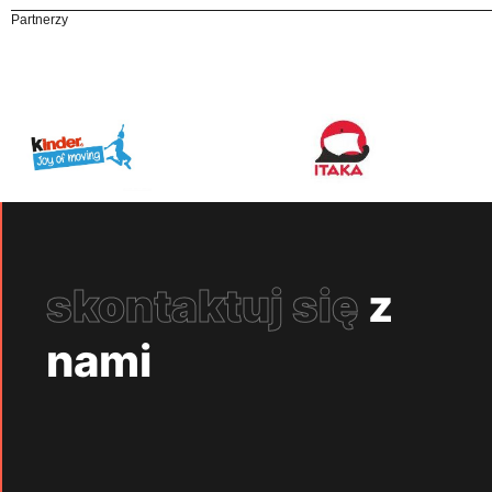
Partnerzy
skontaktuj się
z
nami