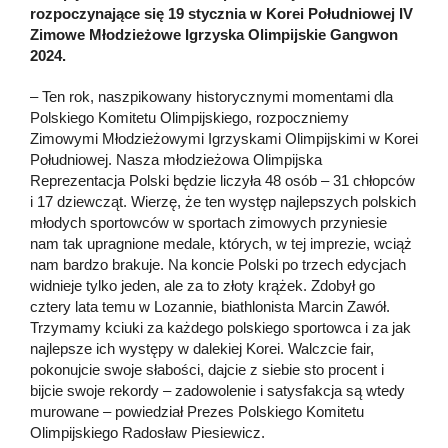
rozpoczynające się 19 stycznia w Korei Południowej IV
Zimowe Młodzieżowe Igrzyska Olimpijskie Gangwon
2024.
– Ten rok, naszpikowany historycznymi momentami dla
Polskiego Komitetu Olimpijskiego, rozpoczniemy
Zimowymi Młodzieżowymi Igrzyskami Olimpijskimi w Korei
Południowej. Nasza młodzieżowa Olimpijska
Reprezentacja Polski będzie liczyła 48 osób – 31 chłopców
i 17 dziewcząt. Wierzę, że ten występ najlepszych polskich
młodych sportowców w sportach zimowych przyniesie
nam tak upragnione medale, których, w tej imprezie, wciąż
nam bardzo brakuje. Na koncie Polski po trzech edycjach
widnieje tylko jeden, ale za to złoty krążek. Zdobył go
cztery lata temu w Lozannie, biathlonista Marcin Zawół.
Trzymamy kciuki za każdego polskiego sportowca i za jak
najlepsze ich występy w dalekiej Korei. Walczcie fair,
pokonujcie swoje słabości, dajcie z siebie sto procent i
bijcie swoje rekordy – zadowolenie i satysfakcja są wtedy
murowane – powiedział Prezes Polskiego Komitetu
Olimpijskiego Radosław Piesiewicz.