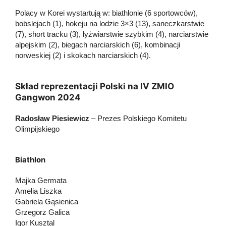
Polacy w Korei wystartują w: biathlonie (6 sportowców),
bobslejach (1), hokeju na lodzie 3×3 (13), saneczkarstwie
(7), short tracku (3), łyżwiarstwie szybkim (4), narciarstwie
alpejskim (2), biegach narciarskich (6), kombinacji
norweskiej (2) i skokach narciarskich (4).
Skład reprezentacji Polski na IV ZMIO
Gangwon 2024
Radosław Piesiewicz
– Prezes Polskiego Komitetu
Olimpijskiego
Biathlon
Majka Germata
Amelia Liszka
Gabriela Gąsienica
Grzegorz Galica
Igor Kusztal