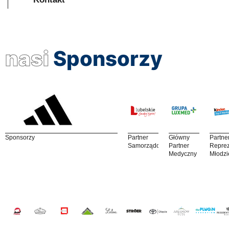
nasi
Sponsorzy
Sponsorzy
Partner
Główny
Partne
Samorządowy
Partner
Reprez
Medyczny
Młodzi