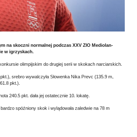
nym na skoczni normalnej podczas XXV ZIO Mediolan-
nie w igrzyskach.
nkursie olimpijskim do drugiej serii w skokach narciarskich.
pkt.), srebro wywalczyła Słowenka Nika Prevc (135.9 m,
1.8 pkt.).
ta 240.5 pkt. dała jej ostatecznie 10. lokatę.
a bardzo spóźniony skok i wylądowała zaledwie na 78 m