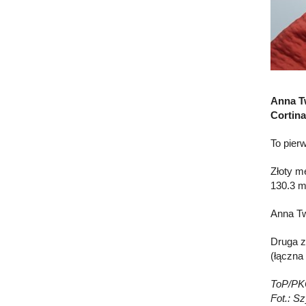
Anna Tw
Cortina
To pier
Złoty m
130.3 m
Anna Twa
Druga z
(łączna 
ToP/PK
Fot.: S