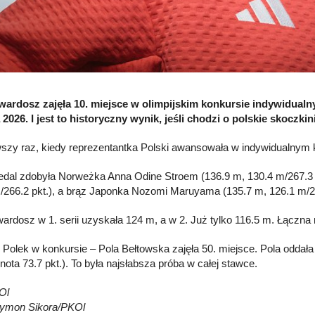
ardosz zajęła 10. miejsce w olimpijskim konkursie indywidual
 2026. I jest to historyczny wynik, jeśli chodzi o polskie skoczki
wszy raz, kiedy reprezentantka Polski awansowała w indywidualnym ko
edal zdobyła Norweżka Anna Odine Stroem (136.9 m, 130.4 m/267.3 
/266.2 pkt.), a brąz Japonka Nozomi Maruyama (135.7 m, 126.1 m/26
rdosz w 1. serii uzyskała 124 m, a w 2. Już tylko 116.5 m. Łączna no
 Polek w konkursie – Pola Bełtowska zajęła 50. miejsce. Pola oddał
nota 73.7 pkt.). To była najsłabsza próba w całej stawce.
Ol
zymon Sikora/PKOl