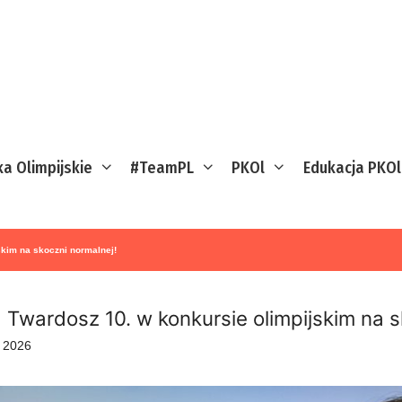
ka Olimpijskie
#TeamPL
PKOl
Edukacja PKOl
skim na skoczni normalnej!
 Twardosz 10. w konkursie olimpijskim na s
o 2026