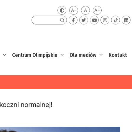
A-
A
A+
Zmień kontrast
Mniejsza czcionka
Domyślna czcionka
Większa czcion
Szukaj
Centrum Olimpijskie
Dla mediów
Kontakt
koczni normalnej!