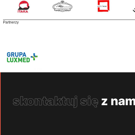
Partnerzy
skontaktuj się
z nam