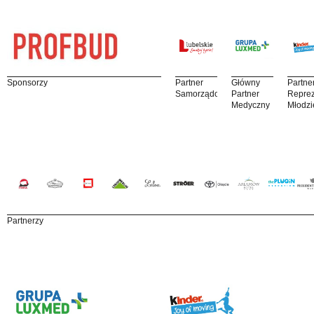
Sponsorzy
Partner
Główny
Partne
Samorządowy
Partner
Reprez
Medyczny
Młodzi
Partnerzy