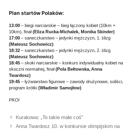
Plan startów Polaków:
13:00
– biegi narciarskie – bieg łączony kobiet (10km +
10km), finał
(Eliza Rucka-Michalek, Monika Skinder)
17:00
– saneczkarstwo – jedynki mężczyzn, 1. ślizg
(Mateusz Sochowicz)
18:32
– saneczkarstwo – jedynki mężczyzn, 2. ślizg
(Mateusz Sochowicz)
18:45
– skoki narciarskie – konkurs indywidualny kobiet na
skoczni normalnej, finał
(Pola Bełtowska, Anna
Twardosz)
19:45
– łyżwiarstwo figurowe – zawody drużynowe, soliści,
program krótki
(Władimir Samojłow)
PKOl
Kurakowa: „To takie małe coś”
Anna Twardosz 10. w konkursie olimpijskim na