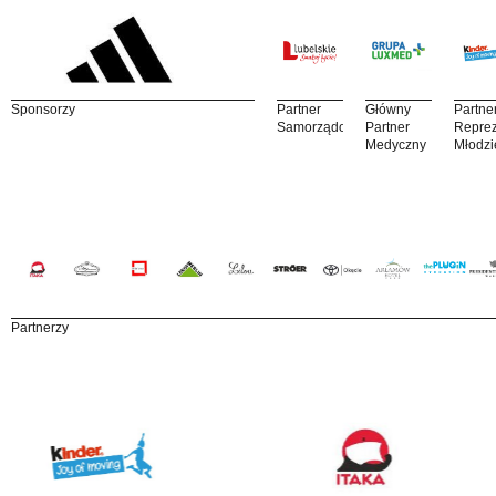
Sponsorzy
Partner
Główny
Partne
Samorządowy
Partner
Reprez
Medyczny
Młodzi
Partnerzy