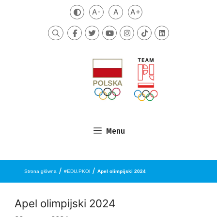
Przejdź do treści
A-
A
A+
Zmień kontrast
Mniejsza czcionka
Domyślna czcionka
Większa czcionka
Szukaj
Menu
/
/
Strona główna
#EDU.PKOl
Apel olimpijski 2024
Apel olimpijski 2024