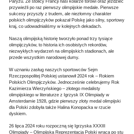
Paryżu. Ze stolicy Francji nasi kolarze torowi oraz jeździec
przywieźli po raz pierwszy olimpijskie medale. Pierwsze
sukcesy przyszły z trudem, ale niezłomny charakter
polskich olimpijczyków pokazał Polskę jako silny, sportowy
kraj, co udowadnialiśmy w kolejnych dekadach.
Naszą olimpijską historię tworzyło ponad trzy tysiące
olimpijczyków, to historia ich osobistych rekordów,
niezwykłych wydarzeń na olimpijskich stadionach, ale
przede wszystkim narodowej dumy.
W uznaniu zasług naszych sportowców Sejm
Rzeczpospolitej Polskiej ustanowił 2024 rok – Rokiem
Polskich Olimpijczyków. Jednocześnie celebrujemy Rok
Kazimierza Wierzyńskiego – złotego medalisty
olimpijskiego w literaturze z Igrzysk IX Olimpiady w
Amsterdamie 1928, gdzie pierwszy złoty medal olimpijski
dla Polski zdobyła także Halina Konopacka w rzucie
dyskiem.
26 lipca 2024 roku rozpoczną się Igrzyska XXXIII
Olimpiady – Olimpijska Reprezentacja Polski wraca po stu