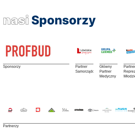
nasi
Sponsorzy
Sponsorzy
Partner
Główny
Partne
Samorządowy
Partner
Reprez
Medyczny
Młodzi
Partnerzy