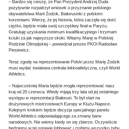
– Bardzo się cieszę, że Pan Prezydent Andrzej Duda
pozytywnie rozpatrzył wniosek o przyznanie polskiego
obywatelstwa Marii Żodzik, Białorusinki z polskimi
korzeniami. Wierzę, że jej historia, która zaczęła się dość
ciężko, będzie miała swój szczęśliwy finał w Paryżu.
Gratuluję uzyskania minimum kwalifikacyjnego i trzymam
kciuki za jak najwyższe skoki. Witamy Marię w Polskiej
Rodzinie Olimpijskiej – powiedział prezes PKOl Radosław
Piesiewicz.
Teraz zgodę na reprezentowanie Polski przez Marię Żodzik
musi wydać światowa centrala lekkoatletyczna, czyli World
Athletics.
– Najwcześniej Maria będzie mogła reprezentować nasz
kraj od 20 czerwca. Wtedy mijają trzy lata od jej ostatniego
występu w reprezentacji Białorusi. To był start na
drużynowych mistrzostwach Europy w Klużu-Napoce.
Kolejnym krokiem będzie decyzja specjalnego panelu
World Athletics odpowiadającego za zmiany barw
narodowych. Nie wiemy kiedy on się zbierze. Oczywiście
będziemy w tej sprawie lobbować i zrobimy wszystko żeby