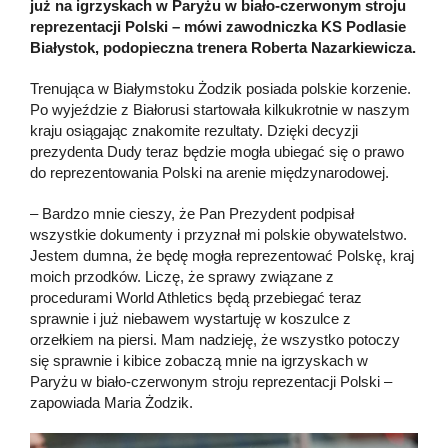
już na igrzyskach w Paryżu w biało-czerwonym stroju
reprezentacji Polski – mówi zawodniczka KS Podlasie
Białystok, podopieczna trenera Roberta Nazarkiewicza.
Trenująca w Białymstoku Żodzik posiada polskie korzenie.
Po wyjeździe z Białorusi startowała kilkukrotnie w naszym
kraju osiągając znakomite rezultaty. Dzięki decyzji
prezydenta Dudy teraz będzie mogła ubiegać się o prawo
do reprezentowania Polski na arenie międzynarodowej.
– Bardzo mnie cieszy, że Pan Prezydent podpisał
wszystkie dokumenty i przyznał mi polskie obywatelstwo.
Jestem dumna, że będę mogła reprezentować Polskę, kraj
moich przodków. Liczę, że sprawy związane z
procedurami World Athletics będą przebiegać teraz
sprawnie i już niebawem wystartuję w koszulce z
orzełkiem na piersi. Mam nadzieję, że wszystko potoczy
się sprawnie i kibice zobaczą mnie na igrzyskach w
Paryżu w biało-czerwonym stroju reprezentacji Polski –
zapowiada Maria Żodzik.