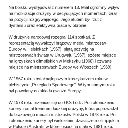
Na boisku występował z numerem 13. Miał ogromny wpływ
na mobilizację drużyny w decydujących momentach. Grał
na pozycji rozgrywającego. Jego atutem był rzut z
dystansu oraz efektywna praca w obronie.
W drużynie narodowej rozegrał 114 spotkań. Z
reprezentacją wywalczył brązowy medal mistrzostw
Europy w Helsinkach (1967), piątą pozycję na
mistrzostwach świata w Urugwaju (1967), szóste miejsce
na igrzyskach olimpijskich w Meksyku (1968) i czwarte
miejsce na mistrzostwach Europy we Włoszech (1969).
W 1967 roku został najlepszym koszykarzem roku w
plebiscycie „Przeglądu Sportowego”. W tym samym roku
był powołany do składu gwiazd Europy.
W 1973 roku przeniósł się do ŁKS Łódź. Po zakończeniu
kariery został trenerem łódzkiej drużyny, którą poprowadził
do brązowego medalu mistrzostw Polski w 1978 roku. Po
zakończeniu kariery był wieloletnim działaczem olimpijskim
w Polsce i Australii, w której osiadł na stałe w 1981 roku.