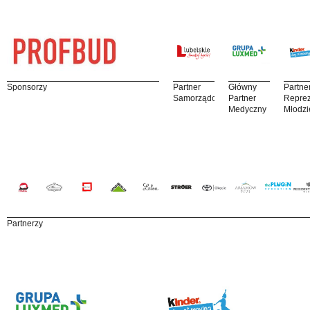
Sponsorzy
Partner
Główny
Partne
Samorządowy
Partner
Reprez
Medyczny
Młodzi
Partnerzy