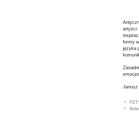
Antyczn
artyści
inspirac
formy w
języka 
komunik
Zasadni
emocjon
Janusz
PZTS
Bole