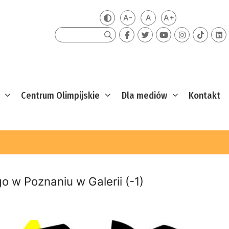
A-
A
A+
Zmień kontrast
Mniejsza czcionka
Domyślna czcionka
Większa czcion
Szukaj
Centrum Olimpijskie
Dla mediów
Kontakt
 w Poznaniu w Galerii (-1)