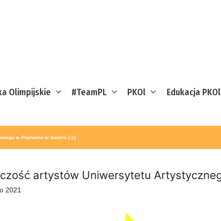
ka Olimpijskie
#TeamPL
PKOl
Edukacja PKOl
znego w Poznaniu w Galerii (-1)
czość artystów Uniwersytetu Artystycznego
go 2021