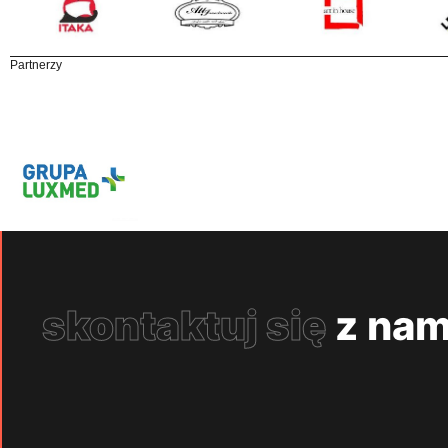
Partnerzy
skontaktuj się
z nam