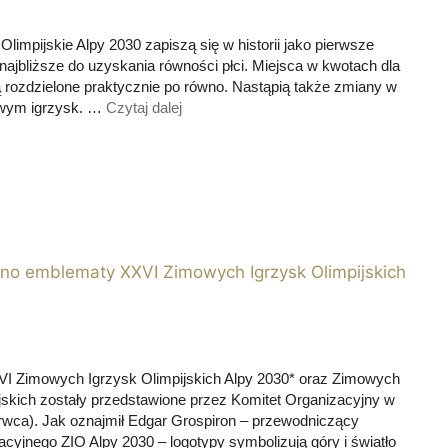
limpijskie Alpy 2030 zapiszą się w historii jako pierwsze
ajbliższe do uzyskania równości płci. Miejsca w kwotach dla
rozdzielone praktycznie po równo. Nastąpią także zmiany w
owym igrzysk. …
Czytaj dalej
o emblematy XXVI Zimowych Igrzysk Olimpijskich
I Zimowych Igrzysk Olimpijskich Alpy 2030* oraz Zimowych
jskich zostały przedstawione przez Komitet Organizacyjny w
rwca). Jak oznajmił Edgar Grospiron – przewodniczący
cyjnego ZIO Alpy 2030 – logotypy symbolizują góry i światło