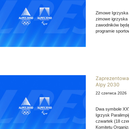
Zimowe Igrzyska O
zimowe igrzyska n
zawodników będą 
programie sport
Zaprezentowan
Alpy 2030
22 czerwca 2026
Dwa symbole XXV
Igrzysk Paralimpi
czwartek (18 cze
Komitetu Organiza