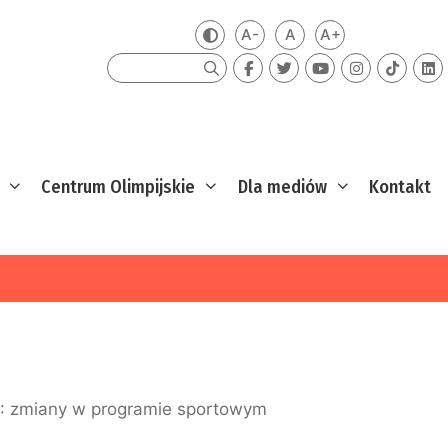
A-
A
A+
Zmień kontrast
Mniejsza czcionka
Domyślna czcionka
Większa czcion
Szukaj
Centrum Olimpijskie
Dla mediów
Kontakt
: zmiany w programie sportowym