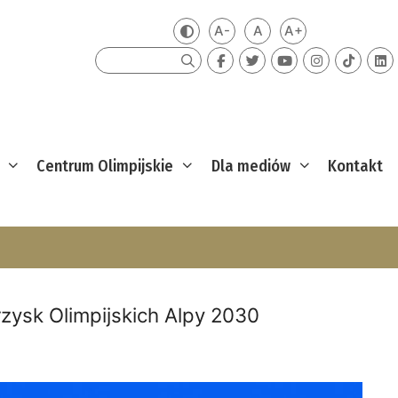
A-
A
A+
Zmień kontrast
Mniejsza czcionka
Domyślna czcionka
Większa czcion
Szukaj
Centrum Olimpijskie
Dla mediów
Kontakt
ysk Olimpijskich Alpy 2030