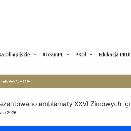
ka Olimpijskie
#TeamPL
PKOl
Edukacja PKOl
mpijskich Alpy 2030
ezentowano emblematy XXVI Zimowych Igrz
wca 2026