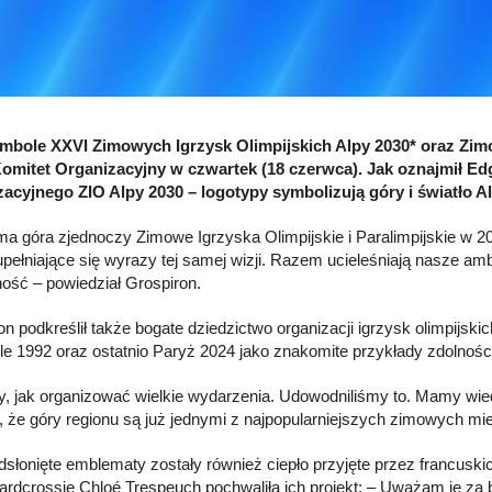
bole XXVI Zimowych Igrzysk Olimpijskich Alpy 2030* oraz Zimo
omitet Organizacyjny w czwartek (18 czerwca). Jak oznajmił E
acyjnego ZIO Alpy 2030 – logotypy symbolizują góry i światło A
ma góra zjednoczy Zimowe Igrzyska Olimpijskie i Paralimpijskie w 
upełniające się wyrazy tej samej wizji. Razem ucieleśniają nasze amb
ość – powiedział Grospiron.
on podkreślił także bogate dziedzictwo organizacji igrzysk olimpijs
ille 1992 oraz ostatnio Paryż 2024 jako znakomite przykłady zdolnoś
, jak organizować wielkie wydarzenia. Udowodniliśmy to. Mamy wiedzę 
, że góry regionu są już jednymi z najpopularniejszych zimowych mi
słonięte emblematy zostały również ciepło przyjęte przez francusk
rdcrossie Chloé Trespeuch pochwaliła ich projekt: – Uważam je za 