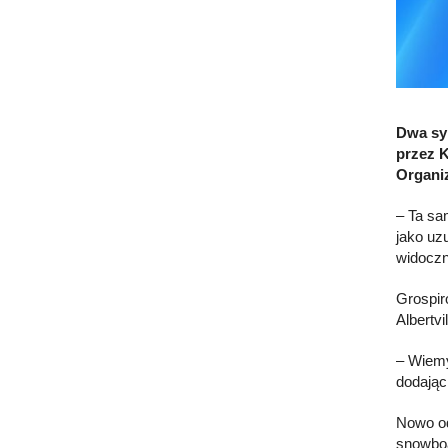
Dwa sym
przez K
Organiz
– Ta sa
jako uz
widoczn
Grospir
Albertv
– Wiemy
dodając
Nowo od
snowboa