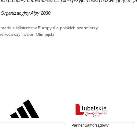
ch premiery emblematów oficjalnie przyjęto nową nazwę igrzysk: „
 Organizacyjny Alpy 2030
medale Mistrzostw Europy dla polskich szermierzy
zerwca czyli Dzień Olimpijski
Partner Samorządowy