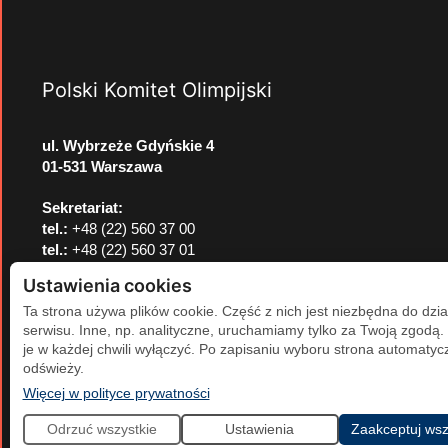
Polski Komitet Olimpijski
ul. Wybrzeże Gdyńskie 4
01-531 Warszawa
Sekretariat:
tel.:
+48 (22) 560 37 00
tel.:
+48 (22) 560 37 01
e-mail:
pkol@pkol.pl
Ustawienia cookies
Ta strona używa plików cookie. Część z nich jest niezbędna do dzia
serwisu. Inne, np. analityczne, uruchamiamy tylko za Twoją zgodą
je w każdej chwili wyłączyć. Po zapisaniu wyboru strona automatycz
odświeży.
(otwiera się w nowej karcie)
Więcej w polityce prywatności
Odrzuć wszystkie
Ustawienia
Zaakceptuj wsz