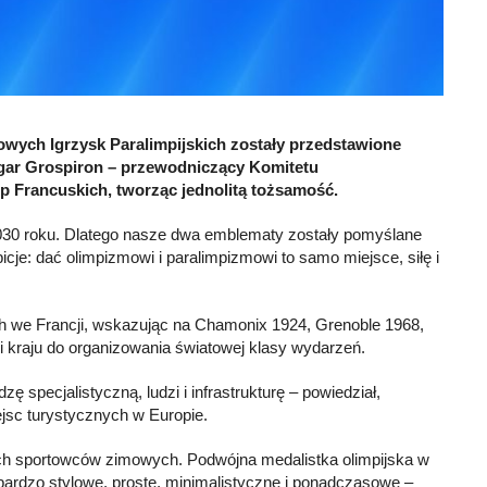
wych Igrzysk Paralimpijskich zostały przedstawione
dgar Grospiron – przewodniczący Komitetu
lp Francuskich, tworząc jednolitą tożsamość.
2030 roku. Dlatego nasze dwa emblematy zostały pomyślane
icje: dać olimpizmowi i paralimpizmowi to samo miejsce, siłę i
kich we Francji, wskazując na Chamonix 1924, Grenoble 1968,
ci kraju do organizowania światowej klasy wydarzeń.
specjalistyczną, ludzi i infrastrukturę – powiedział,
ejsc turystycznych w Europie.
ich sportowców zimowych. Podwójna medalistka olimpijska w
bardzo stylowe, proste, minimalistyczne i ponadczasowe –