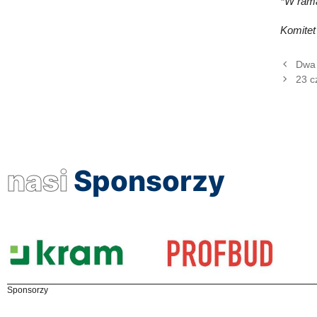
*W rama
Komitet
Dwa 
23 c
nasi
Sponsorzy
Sponsorzy