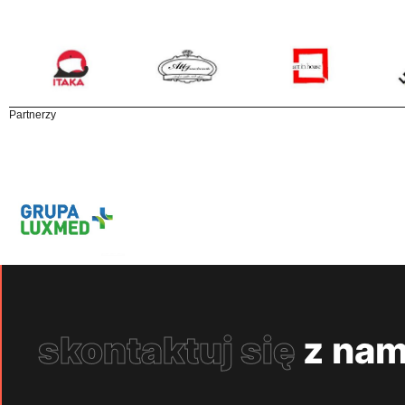
Partnerzy
skontaktuj się
z nam