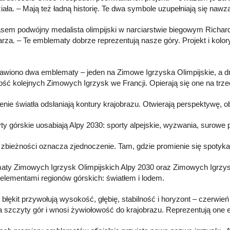
iała. – Mają też ładną historię. Te dwa symbole uzupełniają się nawza
em podwójny medalista olimpijski w narciarstwie biegowym Richard 
rza. – Te emblematy dobrze reprezentują nasze góry. Projekt i kolo
.
awiono dwa emblematy – jeden na Zimowe Igrzyska Olimpijskie, a dru
ść kolejnych Zimowych Igrzysk we Francji. Opierają się one na trz
nie światła odsłaniają kontury krajobrazu. Otwierają perspektywę, ob
ty górskie uosabiają Alpy 2030: sporty alpejskie, wyzwania, surowe p
 zbieżności oznacza zjednoczenie. Tam, gdzie promienie się spotykaj
ty Zimowych Igrzysk Olimpijskich Alpy 2030 oraz Zimowych Igrzysk 
lementami regionów górskich: światłem i lodem.
i błękit przywołują wysokość, głębię, stabilność i horyzont – czerwie
 szczyty gór i wnosi żywiołowość do krajobrazu. Reprezentują one e