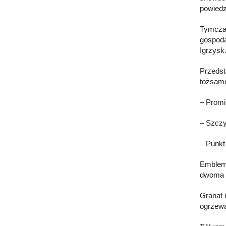
powiedz
Tymczas
gospoda
Igrzysk
Przedst
tożsamo
– Promie
– Szczy
– Punkt
Emblema
dwoma e
Granat 
ogrzewa