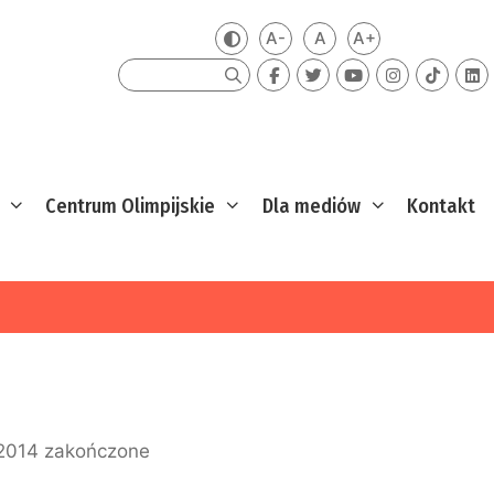
A-
A
A+
Zmień kontrast
Mniejsza czcionka
Domyślna czcionka
Większa czcion
Szukaj
Centrum Olimpijskie
Dla mediów
Kontakt
 2014 zakończone