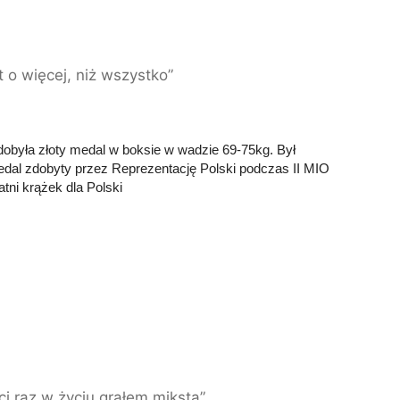
 o więcej, niż wszystko”
dobyła złoty medal w boksie w wadzie 69-75kg. Był
medal zdobyty przez Reprezentację Polski podczas II MIO
tni krążek dla Polski
eci raz w życiu grałem miksta”