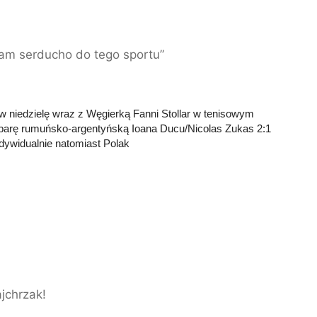
am serducho do tego sportu”
w niedzielę wraz z Węgierką Fanni Stollar w tenisowym
 parę rumuńsko-argentyńską Ioana Ducu/Nicolas Zukas 2:1
Indywidualnie natomiast Polak
jchrzak!