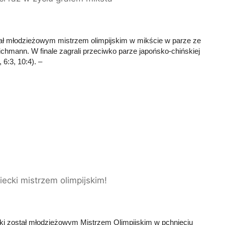
stał młodzieżowym mistrzem olimpijskim w mikście w parze ze
ichmann. W finale zagrali przeciwko parze japońsko-chińskiej
 6:3, 10:4). –
ecki mistrzem olimpijskim!
i został młodzieżowym Mistrzem Olimpijskim w pchnięciu