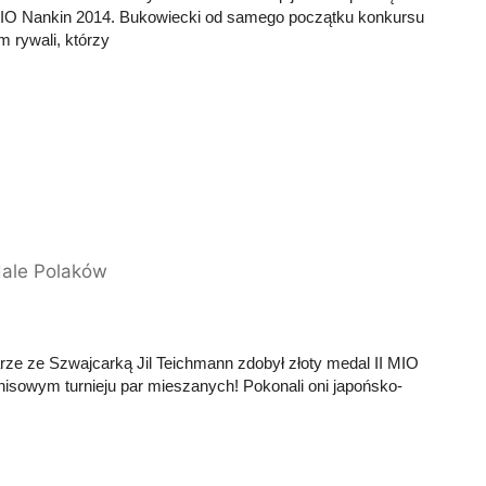
MIO Nankin 2014. Bukowiecki od samego początku konkursu
m rywali, którzy
ale Polaków
arze ze Szwajcarką Jil Teichmann zdobył złoty medal II MIO
nisowym turnieju par mieszanych! Pokonali oni japońsko-