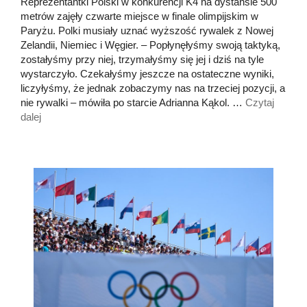
Reprezentantki Polski w konkurencji K4 na dystansie 500
metrów zajęły czwarte miejsce w finale olimpijskim w
Paryżu. Polki musiały uznać wyższość rywalek z Nowej
Zelandii, Niemiec i Węgier. – Popłynęłyśmy swoją taktyką,
zostałyśmy przy niej, trzymałyśmy się jej i dziś na tyle
wystarczyło. Czekałyśmy jeszcze na ostateczne wyniki,
liczyłyśmy, że jednak zobaczymy nas na trzeciej pozycji, a
nie rywalki – mówiła po starcie Adrianna Kąkol. …
Czytaj
dalej