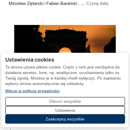
Mirosław Ziętarski i Fabian Barański . …
Czytaj dalej
Ustawienia cookies
Ta strona używa plików cookie. Część z nich jest niezbędna do
działania serwisu. Inne, np. analityczne, uruchamiamy tylko za
Twoją zgodą. Możesz je w każdej chwili wyłączyć. Po zapisaniu
wyboru strona automatycznie się odświeży.
(otwiera się w nowej karcie)
Więcej w polityce prywatności
Odrzuć wszystkie
Paryż 2024: starty Polaków 31 lipca
Ustawienia
31 lipca 2024
Zaakceptuj wszystkie