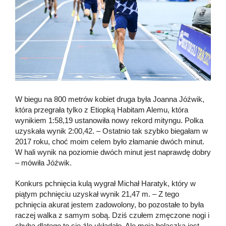
W biegu na 800 metrów kobiet druga była Joanna Jóźwik,
która przegrała tylko z Etiopką Habitam Alemu, która
wynikiem 1:58,19 ustanowiła nowy rekord mityngu. Polka
uzyskała wynik 2:00,42. – Ostatnio tak szybko biegałam w
2017 roku, choć moim celem było złamanie dwóch minut.
W hali wynik na poziomie dwóch minut jest naprawdę dobry
– mówiła Jóźwik.
Konkurs pchnięcia kulą wygrał Michał Haratyk, który w
piątym pchnięciu uzyskał wynik 21,47 m. – Z tego
pchnięcia akurat jestem zadowolony, bo pozostałe to była
raczej walka z samym sobą. Dziś czułem zmęczone nogi i
chyba dlatego to się źle układało. Ale moją bolączką jest