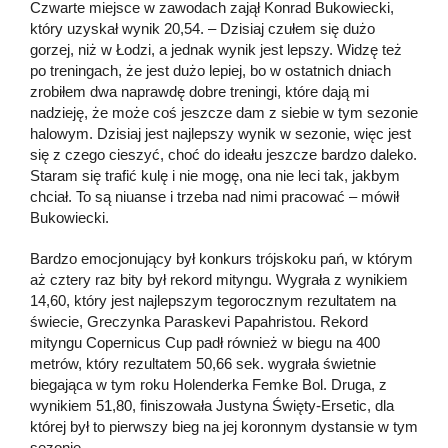
Czwarte miejsce w zawodach zajął Konrad Bukowiecki,
który uzyskał wynik 20,54. – Dzisiaj czułem się dużo
gorzej, niż w Łodzi, a jednak wynik jest lepszy. Widzę też
po treningach, że jest dużo lepiej, bo w ostatnich dniach
zrobiłem dwa naprawdę dobre treningi, które dają mi
nadzieję, że może coś jeszcze dam z siebie w tym sezonie
halowym. Dzisiaj jest najlepszy wynik w sezonie, więc jest
się z czego cieszyć, choć do ideału jeszcze bardzo daleko.
Staram się trafić kulę i nie mogę, ona nie leci tak, jakbym
chciał. To są niuanse i trzeba nad nimi pracować – mówił
Bukowiecki.
Bardzo emocjonujący był konkurs trójskoku pań, w którym
aż cztery raz bity był rekord mityngu. Wygrała z wynikiem
14,60, który jest najlepszym tegorocznym rezultatem na
świecie, Greczynka Paraskevi Papahristou. Rekord
mityngu Copernicus Cup padł również w biegu na 400
metrów, który rezultatem 50,66 sek. wygrała świetnie
biegająca w tym roku Holenderka Femke Bol. Druga, z
wynikiem 51,80, finiszowała Justyna Święty-Ersetic, dla
której był to pierwszy bieg na jej koronnym dystansie w tym
sezonie.