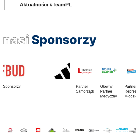
Aktualności #TeamPL
nasi
Sponsorzy
Sponsorzy
Partner
Główny
Partne
Samorządowy
Partner
Reprez
Medyczny
Młodzi