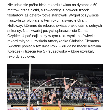
Nie udała się próba bicia rekordu świata na dystansie 60
metrów przez płotki, a zawodnicy, z powodu trzech
falstartów, aż czterokrotnie startowali. Wygrał oczywiście
najszybszy płotkarz w tym roku na świecie Grant
Holloway, któremu do rekordu świata brakło ośmiu setnych
sekundy. Na czwartej pozycji uplasował się Damian
Czykier. U pań najlepszy w tym roku wynik na świecie i
rekord mityngu uzyskała Amerykanka Christina Clemons.
Świetnie pobiegły też dwie Polki – druga na mecie Karolina
Kołeczek i trzecia Pia Skrzyszowska – które uzyskały
rekordy życiowe.