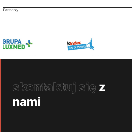
Partnerzy
skontaktuj się
z
nami