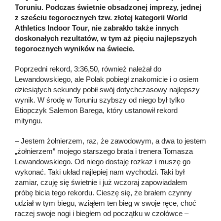
Toruniu. Podczas świetnie obsadzonej imprezy, jednej
z sześciu tegorocznych tzw. złotej kategorii World
Athletics Indoor Tour, nie zabrakło także innych
doskonałych rezultatów, w tym aż pięciu najlepszych
tegorocznych wyników na świecie.
Poprzedni rekord, 3:36,50, również należał do
Lewandowskiego, ale Polak pobiegł znakomicie i o osiem
dziesiątych sekundy pobił swój dotychczasowy najlepszy
wynik. W środę w Toruniu szybszy od niego był tylko
Etiopczyk Salemon Barega, który ustanowił rekord
mityngu.
– Jestem żołnierzem, raz, że zawodowym, a dwa to jestem
„żołnierzem” mojego starszego brata i trenera Tomasza
Lewandowskiego. Od niego dostaję rozkaz i muszę go
wykonać. Taki układ najlepiej nam wychodzi. Taki był
zamiar, czuję się świetnie i już wczoraj zapowiadałem
próbę bicia tego rekordu. Cieszę się, że brałem czynny
udział w tym biegu, wziąłem ten bieg w swoje ręce, choć
raczej swoje nogi i biegłem od początku w czołówce –