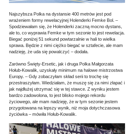
Najszybsza Polka na dystansie 400 metrów jest pod
wrażeniem formy rewelacyjnej Holenderki Femke Bol. –
Spodziewałam się, że Holenderki zaczną mocno dystans,
ale to, co wyprawia Femke w tym sezonie to jest rewelacja.
Biegać poniżej 51 sekund powtarzalnie w hali to wielka
sprawa. Będzie z nimi ciężko biegać w sztafecie, ale mam
nadzieję, że uda się powalczyć – dodała.
Zarówno Święty-Ersetic, jak i druga Polka Małgorzata
Hołub-Kowalik, uzyskały minimum na halowe mistrzostwa
Europy. – Gdy zobaczyłam skład serii to trochę się
przestraszyłam. Wiedziałam, że muszę się za nimi złapać i
jak najdłużej utrzymać się w tej stawce. Z wyniku jestem
bardzo zadowolona, to jest blisko mojego rekordu
życiowego, ale mam nadzieję, że w tym sezonie jestem
przygotowana na lepszy wynik, niż moja dotychczasowa
życiówka – mówiła Hołub-Kowalik.