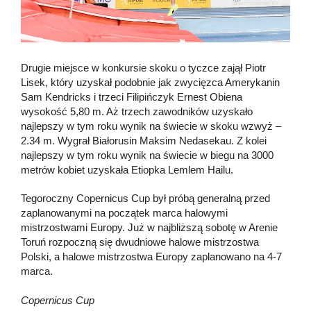
Drugie miejsce w konkursie skoku o tyczce zajął Piotr
Lisek, który uzyskał podobnie jak zwycięzca Amerykanin
Sam Kendricks i trzeci Filipińczyk Ernest Obiena
wysokość 5,80 m. Aż trzech zawodników uzyskało
najlepszy w tym roku wynik na świecie w skoku wzwyż –
2.34 m. Wygrał Białorusin Maksim Nedasekau. Z kolei
najlepszy w tym roku wynik na świecie w biegu na 3000
metrów kobiet uzyskała Etiopka Lemlem Hailu.
Tegoroczny Copernicus Cup był próbą generalną przed
zaplanowanymi na początek marca halowymi
mistrzostwami Europy. Już w najbliższą sobotę w Arenie
Toruń rozpoczną się dwudniowe halowe mistrzostwa
Polski, a halowe mistrzostwa Europy zaplanowano na 4-7
marca.
Copernicus Cup