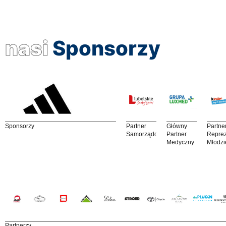
nasi
Sponsorzy
Sponsorzy
Partner
Główny
Partne
Samorządowy
Partner
Reprez
Medyczny
Młodzi
Partnerzy