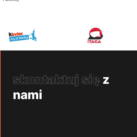
skontaktuj się
z
nami