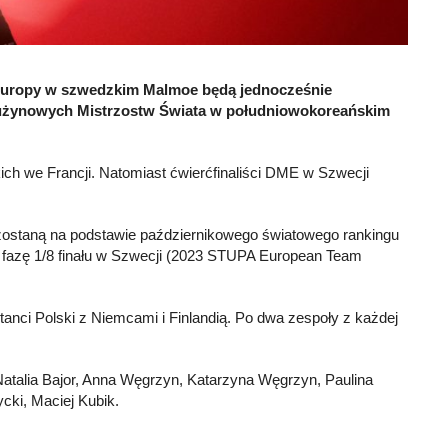
 Europy w szwedzkim Malmoe będą jednocześnie
 Drużynowych Mistrzostw Świata w południowokoreańskim
kich we Francji. Natomiast ćwierćfinaliści DME w Szwecji
ni zostaną na podstawie październikowego światowego rankingu
ną fazę 1/8 finału w Szwecji (2023 STUPA European Team
tanci Polski z Niemcami i Finlandią. Po dwa zespoły z każdej
Natalia Bajor, Anna Węgrzyn, Katarzyna Węgrzyn, Paulina
cki, Maciej Kubik.