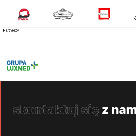
Partnerzy
skontaktuj się
z nam