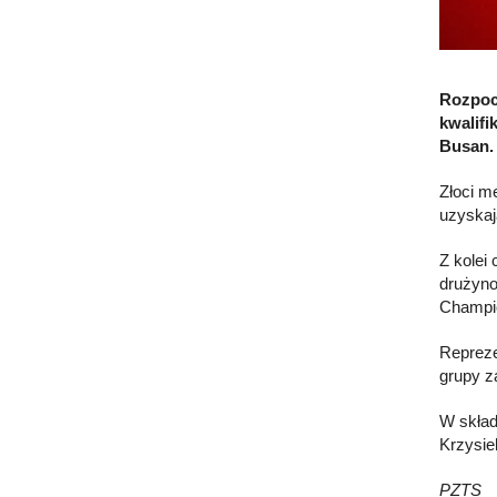
Rozpoc
kwalif
Busan.
Złoci m
uzyskaj
Z kolei
drużyno
Champio
Repreze
grupy za
W skład
Krzysie
PZTS