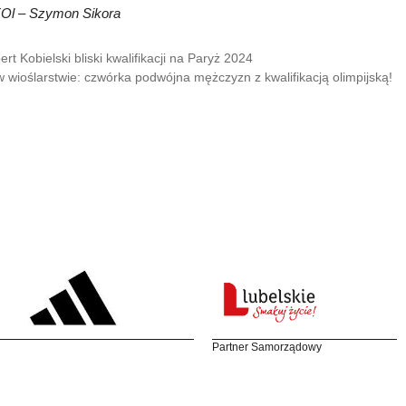
KOl – Szymon Sikora
rt Kobielski bliski kwalifikacji na Paryż 2024
 wioślarstwie: czwórka podwójna mężczyzn z kwalifikacją olimpijską!
Partner Samorządowy