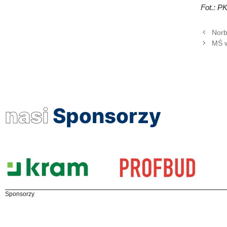
Fot.: P
Norbe
MŚ w
nasi
Sponsorzy
Sponsorzy