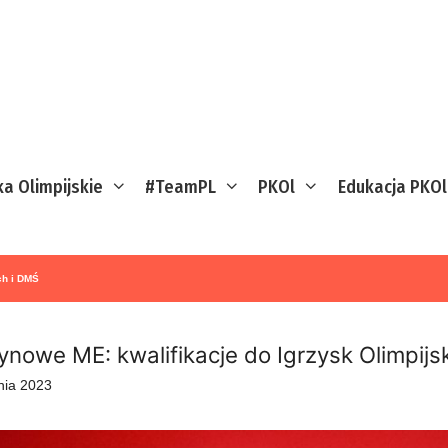
ka Olimpijskie
#TeamPL
PKOl
Edukacja PKOl
ch i DMŚ
ynowe ME: kwalifikacje do Igrzysk Olimpijs
nia 2023