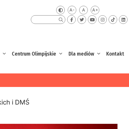
A-
A
A+
Zmień kontrast
Mniejsza czcionka
Domyślna czcionka
Większa czcion
Szukaj
Centrum Olimpijskie
Dla mediów
Kontakt
kich i DMŚ