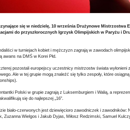
zynające się w niedzielę, 10 września Drużynowe Mistrzostwa
ikacjami do przyszłorocznych Igrzysk Olimpijskich w Paryżu i
edaliści w turniejach kobiet i mężczyzn zagrają w zawodach olimpijs
ą awans na DMŚ w Korei Płd.
 czterej pozostali europejscy uczestnicy mistrzostw świata wyłonie
wego. Ale w tej grupie mogą znaleźć się tylko zespoły, które osiąg
nships).
ntantki Polski w grupie zagrają z Luksemburgiem i Walią, a reprezen
kwalifikują się do najlepszej „16”.
zie biało-czerwonych jest dziewięcioro zawodniczek i zawodników: 
k, Zuzanna Wielgos i Jakub Dyjas, Miłosz Redzimski, Samuel Kulczy