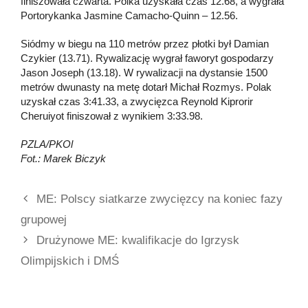
finiszowała czwarta. Polka uzyskała czas 12.68, a wygrała
Portorykanka Jasmine Camacho-Quinn – 12.56.
Siódmy w biegu na 110 metrów przez płotki był Damian
Czykier (13.71). Rywalizację wygrał faworyt gospodarzy
Jason Joseph (13.18). W rywalizacji na dystansie 1500
metrów dwunasty na metę dotarł Michał Rozmys. Polak
uzyskał czas 3:41.33, a zwycięzca Reynold Kiprorir
Cheruiyot finiszował z wynikiem 3:33.98.
PZLA/PKOl
Fot.: Marek Biczyk
ME: Polscy siatkarze zwycięzcy na koniec fazy
grupowej
Drużynowe ME: kwalifikacje do Igrzysk
Olimpijskich i DMŚ