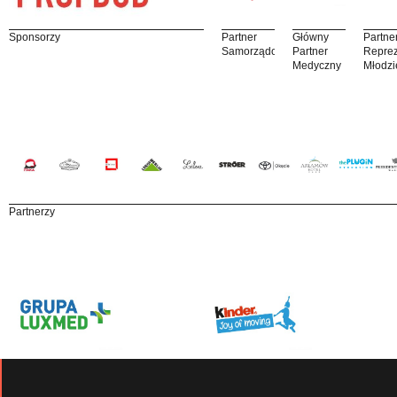
Sponsorzy
Partner
Główny
Partne
Samorządowy
Partner
Reprez
Medyczny
Młodzi
Partnerzy