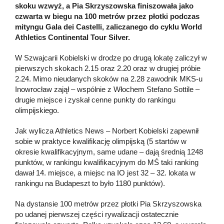
skoku wzwyż, a Pia Skrzyszowska finiszowała jako
czwarta w biegu na 100 metrów przez płotki podczas
mityngu Gala dei Castelli, zaliczanego do cyklu World
Athletics Continental Tour Silver.
W Szwajcarii Kobielski w drodze po drugą lokatę zaliczył w
pierwszych skokach 2.15 oraz 2.20 oraz w drugiej próbie
2.24. Mimo nieudanych skoków na 2.28 zawodnik MKS-u
Inowrocław zajął – wspólnie z Włochem Stefano Sottile –
drugie miejsce i zyskał cenne punkty do rankingu
olimpijskiego.
Jak wylicza Athletics News – Norbert Kobielski zapewnił
sobie w praktyce kwalifikację olimpijską (5 startów w
okresie kwalifikacyjnym, same udane – dają średnią 1248
punktów, w rankingu kwalifikacyjnym do MŚ taki ranking
dawał 14. miejsce, a miejsc na IO jest 32 – 32. lokata w
rankingu na Budapeszt to było 1180 punktów).
Na dystansie 100 metrów przez płotki Pia Skrzyszowska
po udanej pierwszej części rywalizacji ostatecznie