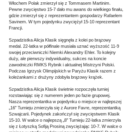
Włochem Polak zmierzył się z Tommasem Martinim.
Pewne zwycięstwo 15-7 dało mu awans do wielkiego finału,
gdzie zmierzył się z reprezentantem gospodarzy Rafaelem
Savinem. W tym pojedynku zwyciężył 15-10 reprezentant
Francji.
Szpadzistka Alicja Klasik sięgnęła z kolei po brązowy
medal. 22-latka w półfinale musiała uznać wyższość 11-9
swojej przeciwniczki Niemki Alexandry Ehler. To kolejny
duży, ale pierwszy indywidualny, sukces na koncie
zawodniczki RMKS Rybnik i aktualnej Mistrzyni Polski.
Podczas Igrzysk Olimpijskich w Paryżu Klasik razem z
koleżankami z drużyny zdobyła brązowy krążek.
Szpadzistka Alicja Klasik świetnie rozpoczęła turniej
rozstawiając się z numerem jeden po fazie grupowej.
Nasza reprezentantka w pojedynku o miejsce w najlepszej
„16” Turnieju zmierzyła się z Aurore Favre, reprezentantką
Szwajcarii. Pojedynek zakończył się zwycięstwem Klasik
15-10. W walce o najlepszą „8” Turnieju 22-latka zmierzyła
się z Łotyszką Sofiją Prosiną zwyciężając 10-7. W walce o