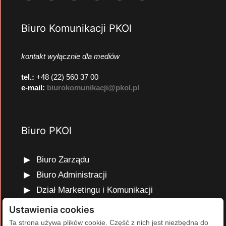
Biuro Komunikacji PKOl
kontakt wyłącznie dla mediów
tel.:
+48 (22) 560 37 00
e-mail:
biurokomunikacji@pkol.pl
Biuro PKOl
Biuro Zarządu
Biuro Administracji
Dział Marketingu i Komunikacji
Dział Edukacji Olimpijskiej
Ustawienia cookies
Dział Finansów i Kadr
Ta strona używa plików cookie. Część z nich jest niezbędna do