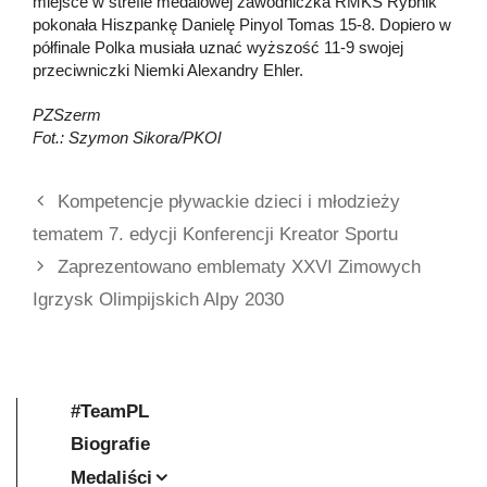
miejsce w strefie medalowej zawodniczka RMKS Rybnik
pokonała Hiszpankę Danielę Pinyol Tomas 15-8. Dopiero w
półfinale Polka musiała uznać wyższość 11-9 swojej
przeciwniczki Niemki Alexandry Ehler.
PZSzerm
Fot.: Szymon Sikora/PKOl
Kompetencje pływackie dzieci i młodzieży
tematem 7. edycji Konferencji Kreator Sportu
Zaprezentowano emblematy XXVI Zimowych
Igrzysk Olimpijskich Alpy 2030
#TeamPL
Biografie
Medaliści