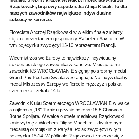
Rządkowski, brązowy szpadzistka Alicja Klasik. To dla
naszych zawodników największe indywidualne
sukcesy w karierze.
Florecista Andrzej Rządkowski w wielkim finale zmierzył
się z reprezentantem gospodarzy Rafaelem Savinem. W
tym pojedynku zwyciężył 15-10 reprezentant Francji.
Wicemistrzostwo Europy to największy indywidualny
sukces polskiego zawodnika w karierze. Miesiąc temu
zawodnik KS WROCŁAWIANIE sięgnął po srebrny medal
Grand Prix Pucharu Świata w Szanghaju. Na indywidualny
medal Mistrzostw Europy we florecie mężczyzn polska
szermierka czekała 14 lat.
Zawodnik Klubu Szermierczego WROCŁAWIANIE w walce
o najlepszą „16” Turnieju pewnie pokonał 15-5 Chorwata
Bornę Spoljara. W walce o strefę medalową Rządkowski
zmierzył się z Włochem Filippo Macchim – dwukrotnym
medalistą olimpijskim z Paryża. Polak zwyciężył w tym
pojedynku 15-14. W półfinale Rządkowski zmierzył się z