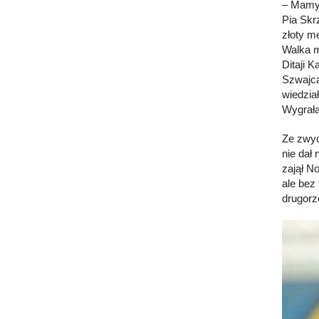
– Mamy 
Pia Skr
złoty m
Walka m
Ditaji 
Szwajca
wiedzia
Wygrała
Ze zwyc
nie dał
zajął N
ale bez
drugorz