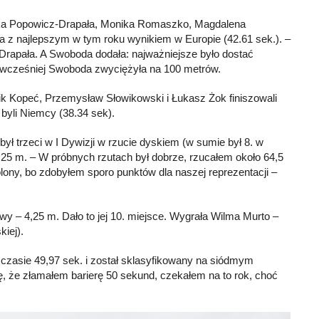
arika Popowicz-Drapała, Monika Romaszko, Magdalena
 z najlepszym w tym roku wynikiem w Europie (42.61 sek.). –
Drapała. A Swoboda dodała: najważniejsze było dostać
ń wcześniej Swoboda zwyciężyła na 100 metrów.
ik Kopeć, Przemysław Słowikowski i Łukasz Żok finiszowali
 byli Niemcy (38.34 sek).
ył trzeci w I Dywizji w rzucie dyskiem (w sumie był 8. w
,25 m. – W próbnych rzutach był dobrze, rzucałem około 64,5
lony, bo zdobyłem sporo punktów dla naszej reprezentacji –
wy – 4,25 m. Dało to jej 10. miejsce. Wygrała Wilma Murto –
iej).
w czasie 49,97 sek. i został sklasyfikowany na siódmym
ę, że złamałem barierę 50 sekund, czekałem na to rok, choć