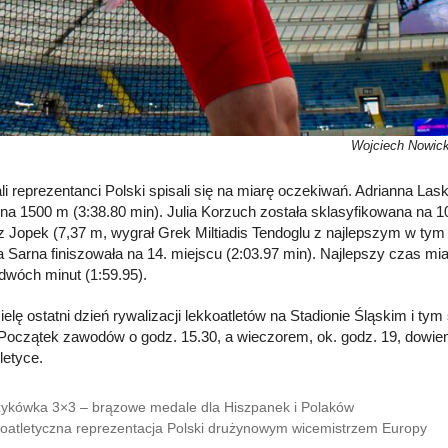
Wojciech Nowick
li reprezentanci Polski spisali się na miarę oczekiwań. Adrianna Las
na 1500 m (3:38.80 min). Julia Korzuch została sklasyfikowana na 10
 Jopek (7,37 m, wygrał Grek Miltiadis Tendoglu z najlepszym w tym
a Sarna finiszowała na 14. miejscu (2:03.97 min). Najlepszy czas mi
 dwóch minut (1:59.95).
ielę ostatni dzień rywalizacji lekkoatletów na Stadionie Śląskim i 
 Początek zawodów o godz. 15.30, a wieczorem, ok. godz. 19, dowi
letyce.
ykówka 3×3 – brązowe medale dla Hiszpanek i Polaków
oatletyczna reprezentacja Polski drużynowym wicemistrzem Europy