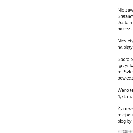
Nie zaw
Stefano
Jestem 
pałeczk
Niestet
na piąt
Sporo p
Igrzysk
m. Szko
powiedz
Warto t
4,71 m.
Życiówk
miejscu
bieg by