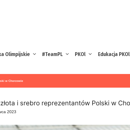
ka Olimpijskie
#TeamPL
PKOl
Edukacja PKOl
lski w Chorzowie
złota i srebro reprezentantów Polski w Ch
wca 2023