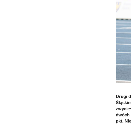
Drugi d
Śląskim
zwycięs
dwóch d
pkt, Ni