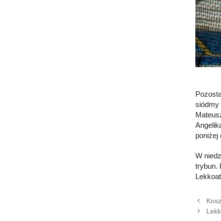
Pozosta
siódmy 
Mateusz
Angelik
poniżej
W niedz
trybun.
Lekkoat
Kosz
Lekk