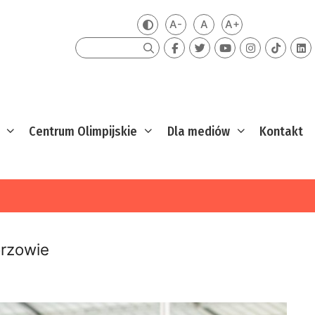
A-
A
A+
Zmień kontrast
Mniejsza czcionka
Domyślna czcionka
Większa czcion
Szukaj
Centrum Olimpijskie
Dla mediów
Kontakt
orzowie