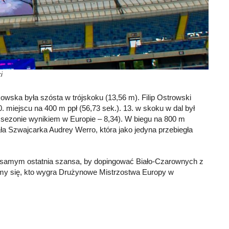
i
kowska była szósta w trójskoku (13,56 m). Filip Ostrowski
. miejscu na 400 m ppł (56,73 sek.). 13. w skoku w dal był
 sezonie wynikiem w Europie – 8,34). W biegu na 800 m
ała Szwajcarka Audrey Werro, która jako jedyna przebiegła
tym samym ostatnia szansa, by dopingować Biało-Czarownych z
emy się, kto wygra Drużynowe Mistrzostwa Europy w