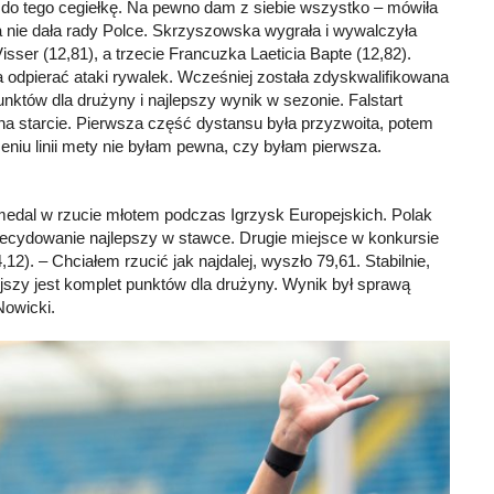
o tego cegiełkę. Na pewno dam z siebie wszystko – mówiła
 nie dała rady Polce. Skrzyszowska wygrała i wywalczyła
ser (12,81), a trzecie Francuzka Laeticia Bapte (12,82).
a odpierać ataki rywalek. Wcześniej została zdyskwalifikowana
unktów dla drużyny i najlepszy wynik w sezonie. Falstart
na starcie. Pierwsza część dystansu była przyzwoita, potem
eniu linii mety nie byłam pewna, czy byłam pierwsza.
 medal w rzucie młotem podczas Igrzysk Europejskich. Polak
zdecydowanie najlepszy w stawce. Drugie miejsce w konkursie
2). – Chciałem rzucić jak najdalej, wyszło 79,61. Stabilnie,
ejszy jest komplet punktów dla drużyny. Wynik był sprawą
Nowicki.