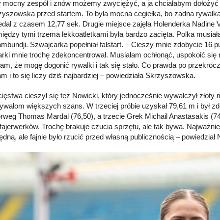
mocny zespół i znów możemy zwyciężyć, a ja chciałabym dołożyć d
zyszowska przed startem. To była mocna cegiełka, bo żadna rywalka
edal z czasem 12,77 sek. Drugie miejsce zajęła Holenderka Nadine Vis
iędzy tymi trzema lekkoatletkami była bardzo zacięta. Polka musiał
Kambundji. Szwajcarka popełniał falstart. – Cieszy mnie zdobycie 16 p
rki mnie trochę zdekoncentrował. Musiałam ochłonąć, uspokoić się 
łam, że mogę dogonić rywalki i tak się stało. Co prawda po przekrocz
m i to się liczy dziś najbardziej – powiedziała Skrzyszowska.
ięstwa cieszył się też Nowicki, który jednocześnie wywalczył złoty
 rywalom większych szans. W trzeciej próbie uzyskał 79,61 m i był 
orweg Thomas Mardal (76,50), a trzecie Grek Michail Anastasakis (74,1
 fajerwerków. Trochę brakuje czucia sprzętu, ale tak bywa. Najważni
ędną, ale fajnie było rzucić przed własną publicznością – powiedział 