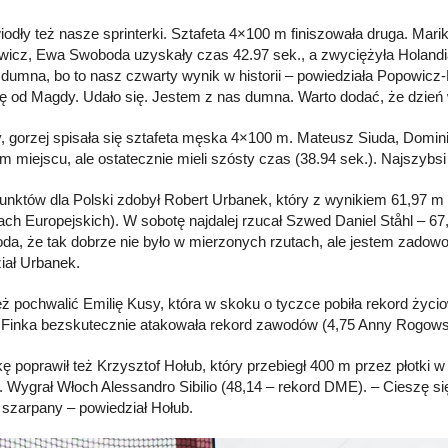
iodły też nasze sprinterki. Sztafeta 4×100 m finiszowała druga. M
wicz, Ewa Swoboda uzyskały czas 42.97 sek., a zwyciężyła Holandia
dumna, bo to nasz czwarty wynik w historii – powiedziała Popowicz-
ę od Magdy. Udało się. Jestem z nas dumna. Warto dodać, że dzie
y, gorzej spisała się sztafeta męska 4×100 m. Mateusz Siuda, Domin
ym miejscu, ale ostatecznie mieli szósty czas (38.94 sek.). Najszybsi
unktów dla Polski zdobył Robert Urbanek, który z wynikiem 61,97 m b
ach Europejskich). W sobotę najdalej rzucał Szwed Daniel Ståhl – 67
da, że tak dobrze nie było w mierzonych rzutach, ale jestem zadowo
iał Urbanek.
eż pochwalić Emilię Kusy, która w skoku o tyczce pobiła rekord życio
 Finka bezskutecznie atakowała rekord zawodów (4,75 Anny Rogowsk
ę poprawił też Krzysztof Hołub, który przebiegł 400 m przez płotki 
. Wygrał Włoch Alessandro Sibilio (48,14 – rekord DME). – Cieszę si
ł szarpany – powiedział Hołub.