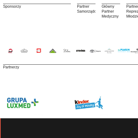
Sponsorzy
Partner
Główny
Partne
Samorządowy
Partner
Reprez
Medyczny
Młodzi
Partnerzy