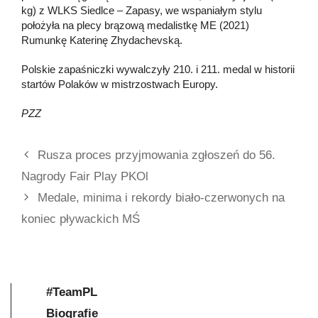
kg) z WLKS Siedlce – Zapasy, we wspaniałym stylu
położyła na plecy brązową medalistkę ME (2021)
Rumunkę Katerinę Zhydachevską.
Polskie zapaśniczki wywalczyły 210. i 211. medal w historii
startów Polaków w mistrzostwach Europy.
PZZ
Rusza proces przyjmowania zgłoszeń do 56.
Nagrody Fair Play PKOl
Medale, minima i rekordy biało-czerwonych na
koniec pływackich MŚ
#TeamPL
Biografie