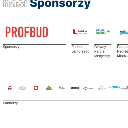
nasi
Sponsorzy
Sponsorzy
Partner
Główny
Partne
Samorządowy
Partner
Reprez
Medyczny
Młodzi
Partnerzy