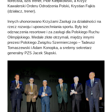
florecista, dziś trener, Piotr Kiełpikowski, a Krzyż
Kawalerski Orderu Odrodzenia Polski, Krystian Fajkis
(działacz, trener).
Innych uhonorowano Krzyżami Zasługi za działalności na
rzecz rozwoju i upowszechniania sportu. Były też
odznaczenia resortowe i za zasługi dla Polskiego Ruchu
Olimpijskiego. Medale złote otrzymali, między innymi
prezesi Polskiego Związku Szermierczego – Tadeusz
Tomaszewski i Adam Konopka, a srebrny sekretarz
generalny PZS Jacek Słupski.