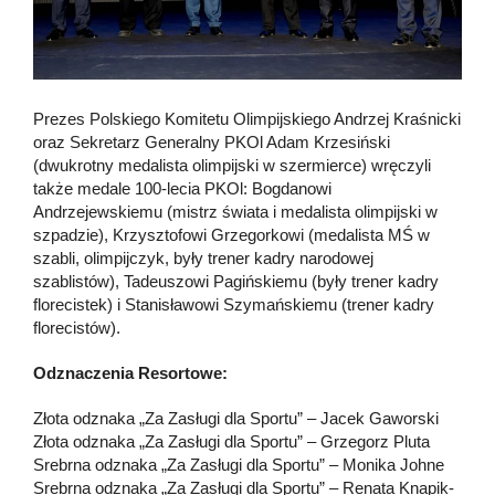
Prezes Polskiego Komitetu Olimpijskiego Andrzej Kraśnicki
oraz Sekretarz Generalny PKOl Adam Krzesiński
(dwukrotny medalista olimpijski w szermierce) wręczyli
także medale 100-lecia PKOl: Bogdanowi
Andrzejewskiemu (mistrz świata i medalista olimpijski w
szpadzie), Krzysztofowi Grzegorkowi (medalista MŚ w
szabli, olimpijczyk, były trener kadry narodowej
szablistów), Tadeuszowi Pagińskiemu (były trener kadry
florecistek) i Stanisławowi Szymańskiemu (trener kadry
florecistów).
Odznaczenia Resortowe:
Złota odznaka „Za Zasługi dla Sportu” – Jacek Gaworski
Złota odznaka „Za Zasługi dla Sportu” – Grzegorz Pluta
Srebrna odznaka „Za Zasługi dla Sportu” – Monika Johne
Srebrna odznaka „Za Zasługi dla Sportu” – Renata Knapik-