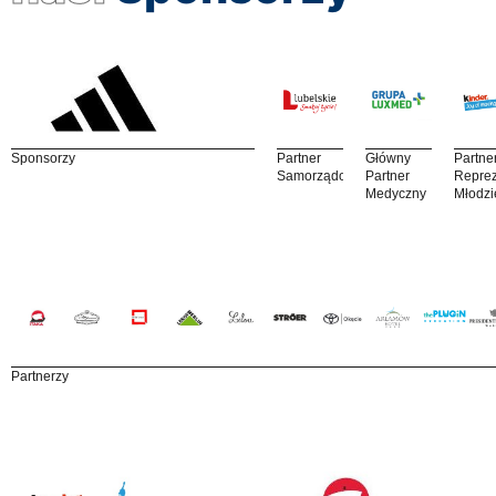
Sponsorzy
Partner
Główny
Partne
Samorządowy
Partner
Reprez
Medyczny
Młodzi
Partnerzy