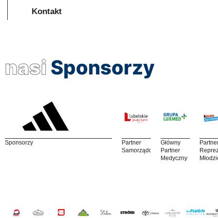
Kontakt
nasi
Sponsorzy
Sponsorzy
Partner
Główny
Partne
Samorządowy
Partner
Reprez
Medyczny
Młodzi