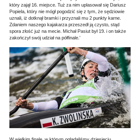
który zajął 16. miejsce. Tuż za nim uplasował się Dariusz
Popiela, który nie mógł pogodzić się z tym, że sędziowie
uznali, iż dotknął bramki i przyznali mu 2 punkty karne.
Zdaniem naszego kajakarza przeszedł ją czysto, stąd
spora złość już na mecie. Michał Pasiut był 19. i on także
zakończył swój udział na półfinale.’
W wielkim finale, w którym oglądaliśmy dziesięciu