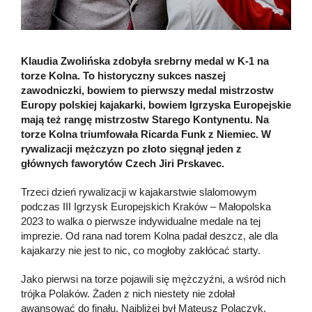
Klaudia Zwolińska zdobyła srebrny medal w K-1 na
torze Kolna. To historyczny sukces naszej
zawodniczki, bowiem to pierwszy medal mistrzostw
Europy polskiej kajakarki, bowiem Igrzyska Europejskie
mają też rangę mistrzostw Starego Kontynentu. Na
torze Kolna triumfowała Ricarda Funk z Niemiec. W
rywalizacji mężczyzn po złoto sięgnął jeden z
głównych faworytów Czech Jiri Prskavec.
Trzeci dzień rywalizacji w kajakarstwie slalomowym
podczas III Igrzysk Europejskich Kraków – Małopolska
2023 to walka o pierwsze indywidualne medale na tej
imprezie. Od rana nad torem Kolna padał deszcz, ale dla
kajakarzy nie jest to nic, co mogłoby zakłócać starty.
Jako pierwsi na torze pojawili się mężczyźni, a wśród nich
trójka Polaków. Żaden z nich niestety nie zdołał
awansować do finału. Najbliżej był Mateusz Polaczyk,