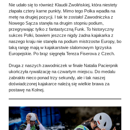
Nie udało się to również Klaudii Zwolińskiej, która niestety
złapała cztery karne punkty. Mimo tego Polka wpadła na
metę na drugiej pozycji. I tak te zostało! Zawodniczka z
Nowego Sącza stanęła na drugim stopniu podium,
przegrywając tylko z fantastyczną Funk. To historyczny
sukces Polki, bowiem jeszcze nigdy żadna kajakarka z
naszego kraju nie stanęła na podium mistrzostw Europy, bo
taką rangę mają w kajakarstwie slalomowym Igrzyska
Europejskie. Po brąz sięgnęła Tereza Fiserova z Czech.
Druga z naszych zawodniczek w finale Natalia Pacierpnik
ukończyła rywalizację na czwartym miejscu. Do medalu
zabrakło nieco ponad trzy sekundy, ale i tak naszej
doświadczonej kajakarce należą się wielkie brawa za
postawę na Kolnej.