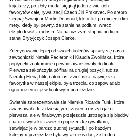
kajakarzy, po złoty medal sięgnął jeden z wielkich
faworytów całej rywalizacji Czech Jiri Prskavec. Po srebro
sięgnął Szwajcar Martin Dougoud, który tuż po minięciu linii
mety, kiedy był pewny, że stanie na podium, wręcz
eksplodował z radości. Na najniższym stopniu podium
stanął Brytyjczyk Joseph Clarke.
Zdecydowanie lepiej od swoich kolegów spisały się nasze
zawodniczki Natalia Pacierpnik i Klaudia Zwolińska, które
popłynęły znakomicie i pewnie awansowały do finału.
Pierwsza zakończyła półfinał na drugiej pozycji, tuż za
Niemką Eleną Lilik, natomiast Zwolińska, największa
faworytka w naszej ekipie, była trzecia, co zapowiadało
ogromne emocje w finałowym przejeździe.
Świetnie zaprezentowała się Niemka Ricarda Funk, która
awansowała do z dziesiątym czasem i ruszyła jako
pierwsza, ale w finałowym przejeździe ustrzegła się błędów
i bardzo wysoko zawiesiła poprzeczkę rywalkom,
stawiając je w bardzo trudnej sytuacji. I po każdym
kolejnym przejeździe było wyraźnie widać, że trudno