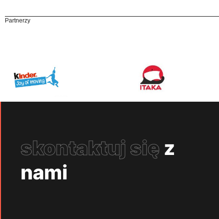
Partnerzy
skontaktuj się
z
nami