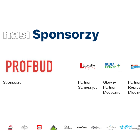
nasi
Sponsorzy
Sponsorzy
Partner
Główny
Partne
Samorządowy
Partner
Reprez
Medyczny
Młodzi