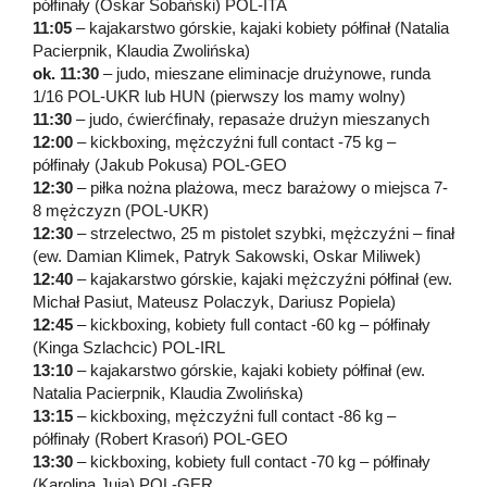
półfinały (Oskar Sobański) POL-ITA
11:05
– kajakarstwo górskie, kajaki kobiety półfinał (Natalia
Pacierpnik, Klaudia Zwolińska)
ok. 11:30
– judo, mieszane eliminacje drużynowe, runda
1/16 POL-UKR lub HUN (pierwszy los mamy wolny)
11:30
– judo, ćwierćfinały, repasaże drużyn mieszanych
12:00
– kickboxing, mężczyźni full contact -75 kg –
półfinały (Jakub Pokusa) POL-GEO
12:30
– piłka nożna plażowa, mecz barażowy o miejsca 7-
8 mężczyzn (POL-UKR)
12:30
– strzelectwo, 25 m pistolet szybki, mężczyźni – finał
(ew. Damian Klimek, Patryk Sakowski, Oskar Miliwek)
12:40
– kajakarstwo górskie, kajaki mężczyźni półfinał (ew.
Michał Pasiut, Mateusz Polaczyk, Dariusz Popiela)
12:45
– kickboxing, kobiety full contact -60 kg – półfinały
(Kinga Szlachcic) POL-IRL
13:10
– kajakarstwo górskie, kajaki kobiety półfinał (ew.
Natalia Pacierpnik, Klaudia Zwolińska)
13:15
– kickboxing, mężczyźni full contact -86 kg –
półfinały (Robert Krasoń) POL-GEO
13:30
– kickboxing, kobiety full contact -70 kg – półfinały
(Karolina Juja) POL-GER