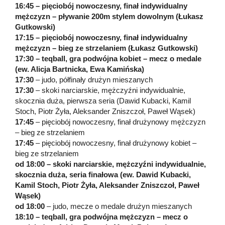
16:45
– pięciobój nowoczesny, finał indywidualny
mężczyzn – pływanie 200m stylem dowolnym (Łukasz
Gutkowski)
17:15 – pięciobój nowoczesny, finał indywidualny
mężczyzn – bieg ze strzelaniem (Łukasz Gutkowski)
17:30 – teqball, gra podwójna kobiet – mecz o medale
(ew. Alicja Bartnicka, Ewa Kamińska)
17:30
– judo, półfinały drużyn mieszanych
17:30
– skoki narciarskie, mężczyźni indywidualnie,
skocznia duża, pierwsza seria (Dawid Kubacki, Kamil
Stoch, Piotr Żyła, Aleksander Zniszczoł, Paweł Wąsek)
17:45
– pięciobój nowoczesny, finał drużynowy mężczyzn
– bieg ze strzelaniem
17:45
– pięciobój nowoczesny, finał drużynowy kobiet –
bieg ze strzelaniem
od 18:00 – skoki narciarskie, mężczyźni indywidualnie,
skocznia duża, seria finałowa (ew. Dawid Kubacki,
Kamil Stoch, Piotr Żyła, Aleksander Zniszczoł, Paweł
Wąsek)
od 18:00
– judo, mecze o medale drużyn mieszanych
18:10 – teqball, gra podwójna mężczyzn – mecz o