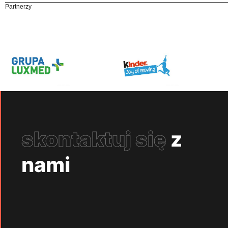
Partnerzy
skontaktuj się
z
nami