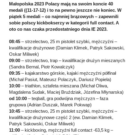
Małopolska 2023 Polacy mają na swoim koncie 40
medali ((11-17-12) i to na pewno jeszcze nie koniec. W
piątek 5 medali – co najmniej brązowych – zapewnili
sobie polscy kickbokserzy w kategorii full contact. A
oto co nas czaka przedostatniego dnia IE 2023.
08:45
– strzelectwo, 25 m pistolet szybki, mężczyźni –
kwalifikacje drużynowe (Damian Klimek, Patryk Sakowski,
Oskar Miliwek)
09:00
– strzelectwo, trap – kwalifikacje drużyn mieszanych
(Sandra Bernal, Piotr Kowalczyk)
09:35
– kajakarstwo górskie, kajaki mężczyźni półfinał
(Michał Pasiut, Mateusz Polaczyk, Dariusz Popiela)
10:00
– triathlon, sztafeta mieszana (Michał Oliwa,
Magdalena Sudak, Maciej Bruździak, Józefina Młynarska)
od 10:00
– teqball, gra podwójna mężczyzn – faza
grupowa (Adrian Duszak, Marek Pokwap)
10:45
– strzelectwo, 25 m pistolet szybki, mężczyźni –
kwalifikacje drużynowe część 2 (ew. Damian Klimek,
Patryk Sakowski, Oskar Miliwek)
11:00
– kickboxing, mężczyźni full contact -63,5 kg –