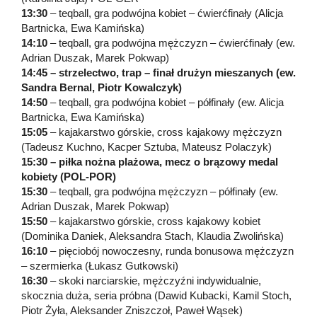
13:30
– teqball, gra podwójna kobiet – ćwierćfinały (Alicja
Bartnicka, Ewa Kamińska)
14:10
– teqball, gra podwójna mężczyzn – ćwierćfinały (ew.
Adrian Duszak, Marek Pokwap)
14:45 – strzelectwo, trap – finał drużyn mieszanych (ew.
Sandra Bernal, Piotr Kowalczyk)
14:50
– teqball, gra podwójna kobiet – półfinały (ew. Alicja
Bartnicka, Ewa Kamińska)
15:05
– kajakarstwo górskie, cross kajakowy mężczyzn
(Tadeusz Kuchno, Kacper Sztuba, Mateusz Polaczyk)
15:30
– piłka nożna plażowa, mecz o brązowy medal
kobiety (POL-POR)
15:30
– teqball, gra podwójna mężczyzn – półfinały (ew.
Adrian Duszak, Marek Pokwap)
15:50
– kajakarstwo górskie, cross kajakowy kobiet
(Dominika Daniek, Aleksandra Stach, Klaudia Zwolińska)
16:10
– pięciobój nowoczesny, runda bonusowa mężczyzn
– szermierka (Łukasz Gutkowski)
16:30
– skoki narciarskie, mężczyźni indywidualnie,
skocznia duża, seria próbna (Dawid Kubacki, Kamil Stoch,
Piotr Żyła, Aleksander Zniszczoł, Paweł Wąsek)