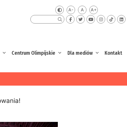
A-
A
A+
Zmień kontrast
Mniejsza czcionka
Domyślna czcionka
Większa czcion
Szukaj
Centrum Olimpijskie
Dla mediów
Kontakt
owania!