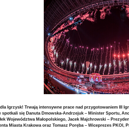
la Igrzysk! Trwają intensywne prace nad przygotowaniem III Ig
 spotkali się Danuta Dmowska-Andrzejuk – Minister Sportu, And
łek Województwa Małopolskiego, Jacek Majchrowski – Prezyden
enta Miasta Krakowa oraz Tomasz Poręba – Wiceprezes PKOl, P