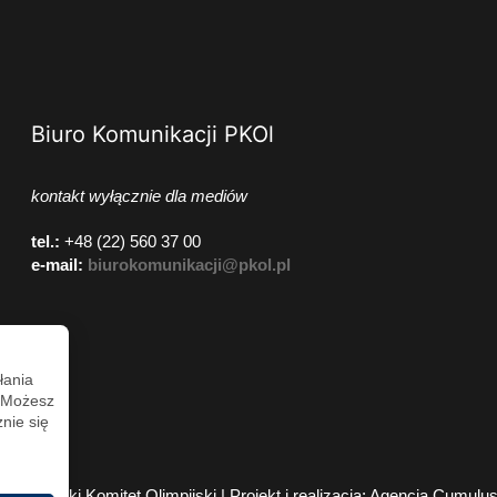
Biuro Komunikacji PKOl
kontakt wyłącznie dla mediów
tel.:
+48 (22) 560 37 00
e-mail:
biurokomunikacji@pkol.pl
łania
. Możesz
nie się
2026 Polski Komitet Olimpijski | Projekt i realizacja:
Agencja Cumulu