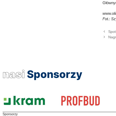
Głównym
www.oli
Fot.: S
Spot
Nagr
nasi
Sponsorzy
Sponsorzy