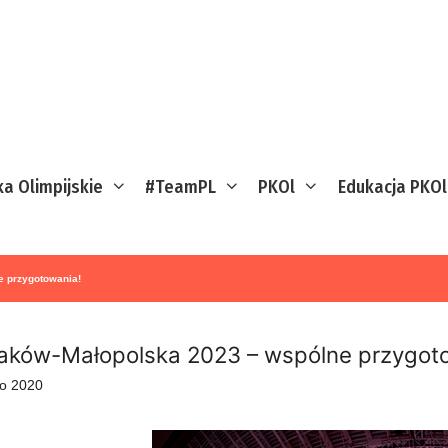
ka Olimpijskie
#TeamPL
PKOl
Edukacja PKOl
e przygotowania!
raków-Małopolska 2023 – wspólne przygot
go 2020