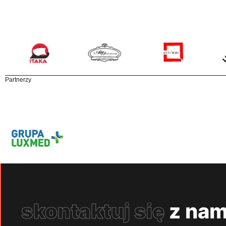
Partnerzy
skontaktuj się
z nam