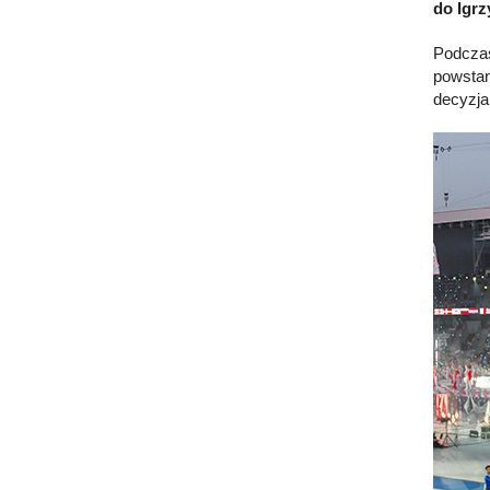
do Igr
Podczas
powstan
decyzja