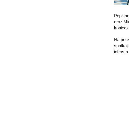
Popisan
oraz Mi
koniecz
Na prze
spotkaj
infrastr