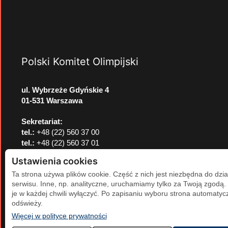
Polski Komitet Olimpijski
ul. Wybrzeże Gdyńskie 4
01-531 Warszawa
Sekretariat:
tel.:
+48 (22) 560 37 00
tel.:
+48 (22) 560 37 01
e-mail:
pkol@pkol.pl
Ustawienia cookies
Ta strona używa plików cookie. Część z nich jest niezbędna do dzia
serwisu. Inne, np. analityczne, uruchamiamy tylko za Twoją zgodą
je w każdej chwili wyłączyć. Po zapisaniu wyboru strona automatycz
odświeży.
(otwiera się w nowej karcie)
Więcej w polityce prywatności