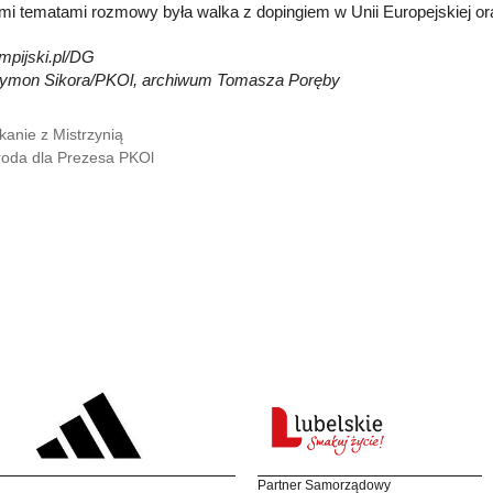
i tematami rozmowy była walka z dopingiem w Unii Europejskiej or
mpijski.pl/DG
zymon Sikora/PKOl, archiwum Tomasza Poręby
kanie z Mistrzynią
oda dla Prezesa PKOl
Partner Samorządowy