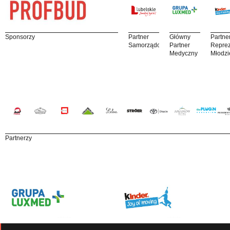
Sponsorzy
Partner
Główny
Partne
Samorządowy
Partner
Reprez
Medyczny
Młodzi
Partnerzy