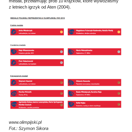
medali, przełamując prób 10 krążków, które wywoziliśmy
z letniech igrzyk od Aten (2004).
www.olimpijski.pl
Fot.: Szymon Sikora