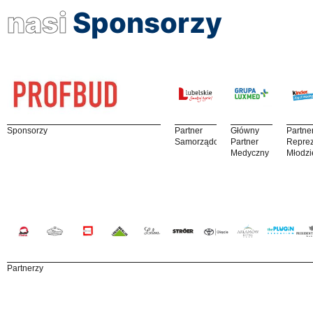
nasi
Sponsorzy
Sponsorzy
Partner
Główny
Partne
Samorządowy
Partner
Reprez
Medyczny
Młodzi
Partnerzy