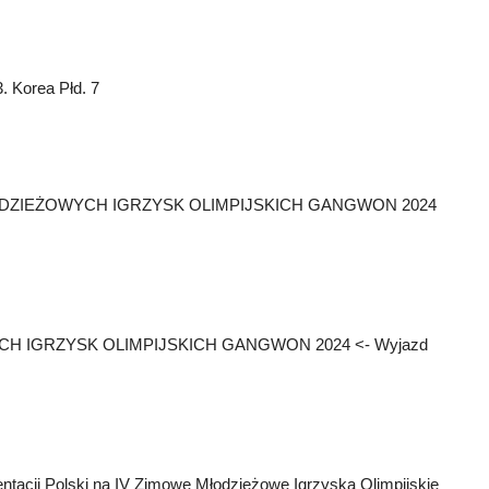
 Korea Płd. 7
 MŁODZIEŻOWYCH IGRZYSK OLIMPIJSKICH GANGWON 2024
CH IGRZYSK OLIMPIJSKICH GANGWON 2024 <- Wyjazd
ntacji Polski na IV Zimowe Młodzieżowe Igrzyska Olimpijskie