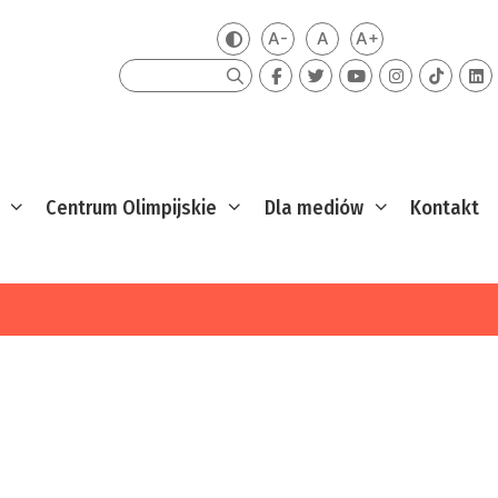
A-
A
A+
Zmień kontrast
Mniejsza czcionka
Domyślna czcionka
Większa czcion
Szukaj
Centrum Olimpijskie
Dla mediów
Kontakt