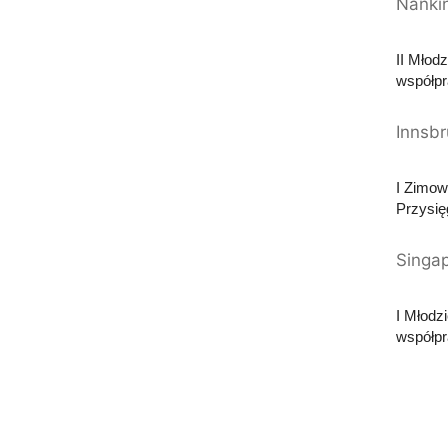
Nanki
II Młod
współpr
Innsb
I Zimow
Przysię
Singa
I Młodz
współpr