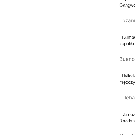
Gangwon
Lozan
III Zim
zapalił
Bueno
III Mło
mężczyz
Lille
II Zimo
Rozdano