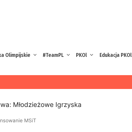
ka Olimpijskie
#TeamPL
PKOl
Edukacja PKOl
iwa:
Młodzieżowe Igrzyska
ansowanie MSiT