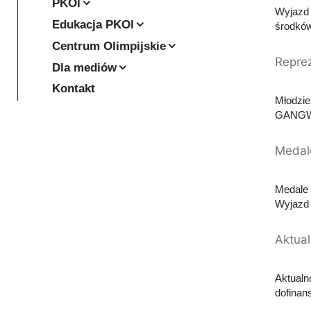
PKOl
Wyjazd 
Edukacja PKOl
środków
Centrum Olimpijskie
Reprez
Dla mediów
Kontakt
Młodzi
GANGWON
Medal
Medal
Wyjazd 
Aktual
Aktualn
dofinan