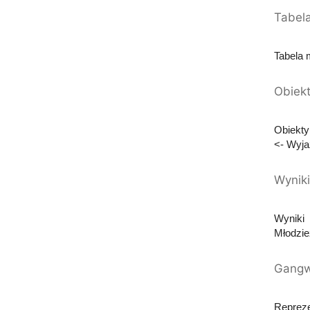
Tabel
Tabela 
Obiekt
Obiekt
<- Wyja
Wyniki
Wyniki
Młodzie
Gangw
Repreze