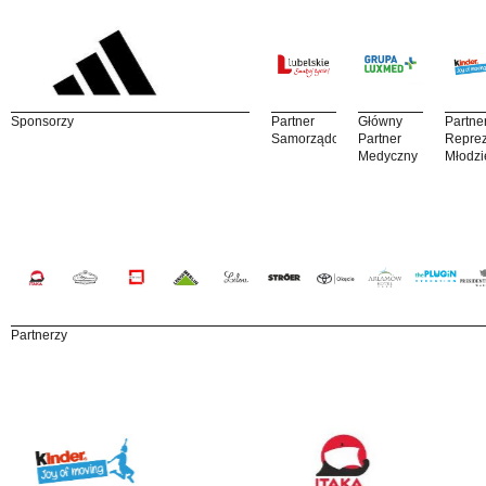
Sponsorzy
Partner
Główny
Partne
Samorządowy
Partner
Reprez
Medyczny
Młodzi
Partnerzy