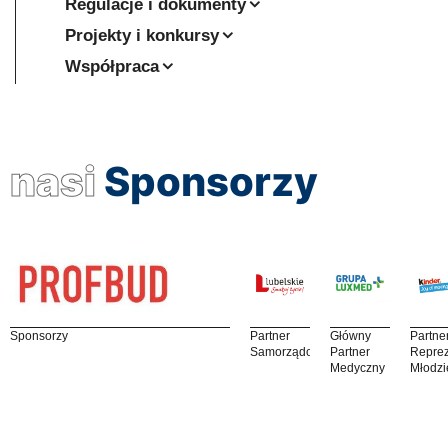
Regulacje i dokumenty
Projekty i konkursy
Współpraca
nasi
Sponsorzy
Sponsorzy
Partner
Główny
Partne
Samorządowy
Partner
Reprez
Medyczny
Młodzi