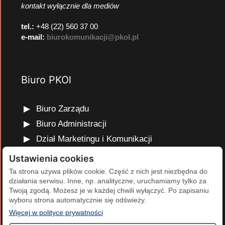
kontakt wyłącznie dla mediów
tel.:
+48 (22) 560 37 00
e-mail:
biurokomunikacji@pkol.pl
Biuro PKOl
Biuro Zarządu
Biuro Administracji
Dział Marketingu i Komunikacji
Dział Edukacji Olimpijskiej
Ustawienia cookies
Dział Finansów i Kadr
Ta strona używa plików cookie. Część z nich jest niezbędna do
działania serwisu. Inne, np. analityczne, uruchamiamy tylko za
Dział Projektów Olimpijskich
Twoją zgodą. Możesz je w każdej chwili wyłączyć. Po zapisaniu
Dział Programów Rozwojowych
wyboru strona automatycznie się odświeży.
(otwiera się w nowej karcie)
Więcej w polityce prywatności