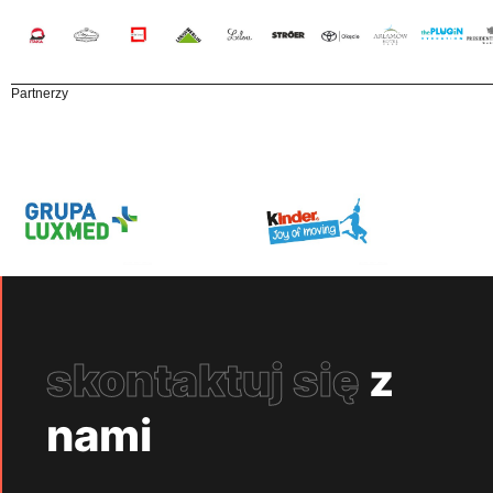
Partnerzy
skontaktuj się
z
nami