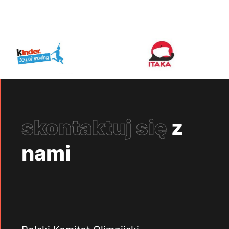
skontaktuj się
z
nami