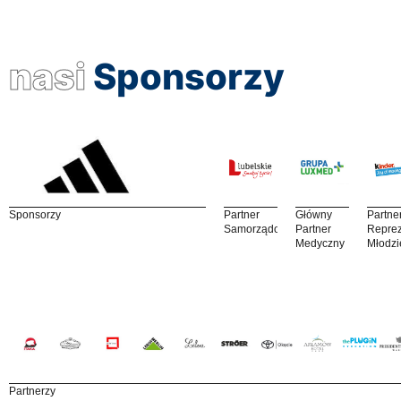
nasi
Sponsorzy
Sponsorzy
Partner
Główny
Partne
Samorządowy
Partner
Reprez
Medyczny
Młodzi
Partnerzy