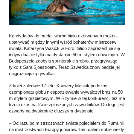
Kandydatów do medali wśród biało-czerwonych można
upatrywać między innymi wśród bohaterów mistrzostw
świata. Katarzyna Wasick w Foro Italico zaprezentuje się
indywidualnie tylko na dystansie 50 m stylem dowolnym. W
Budapeszcie zdobyła sprinterskie srebro, przegrywając
tylko z Sarą Sjoestroem. Teraz Szwedka znów będzie jej
najgroźniejszą rywalką.
Z kolei zaledwie 17-letni Ksawery Masiuk podczas
czempionatu globu niespodziewanie wywalczył brąz na 50
m stylem grzbietowym. W Rzymie w tej konkurencji też ma
trzeci czas na liście zgłoszonych zawodników. Do tego jest
czwarty na dwukrotnie dłuższym dystansie.
– Od razu po mistrzostwach świata poleciałem do Rumunii
na mistrzostwach Europy juniorów. Tam dałem sobie niezły