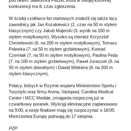
pod okiem Sławomira Pliszki, która w swojej koronnej
konkurencji ma 8. czas zgłoszenia.
W ścisłej czołówce list startowych znaleźli się także tacy
zawodnicy jak Jan Kozakiewicz (2. czas na 50 m stylem
klasycznym) czy Jakub Majerski (3. wynik na 100 m
stylem motylkowym). Wysoko są również Krzysztof
Chmielewski (6. na 200 m stylem motylkowym), Tomasz
Polewka (7. na 50 m stylem grzbietowym), Konrad
Czerniak (7. na 50 m stylem motylkowym), Paulina Peda
(7. na 100 m stylem grzbietowym), Paweł Juraszek (8. na
50 m stylem dowolnym) i Dawid Wiekiera (8. na 200 m
stylem klasycznym).
Polacy, których w Rzymie wspiera Ministerstwo Sportu i
Turystyki oraz firmy Arena, Variopool, Carolina Medical
Center i MCC Medale, zmagania rozpoczną już w
czwartkowy poranek. Wyścigi eliminacyjne zaplanowano
na 9:00, a sesje finałowe mają się rozpoczynać o 18:00.
Mistrzostwa Europy potrwają do 17 sierpnia.
PZP