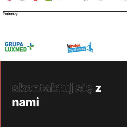
Partnerzy
skontaktuj się
z
nami