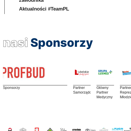
zawodnika
Aktualności #TeamPL
nasi
Sponsorzy
Sponsorzy
Partner
Główny
Partne
Samorządowy
Partner
Reprez
Medyczny
Młodzi