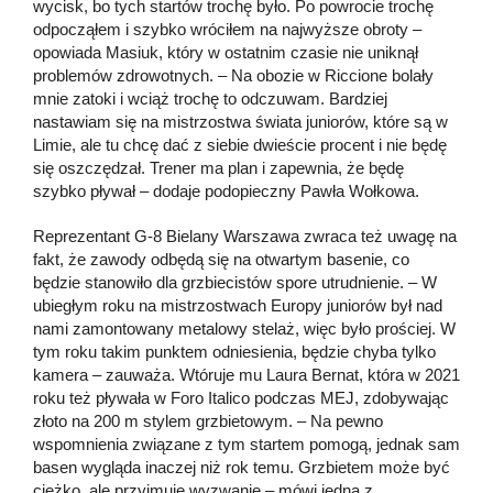
wycisk, bo tych startów trochę było. Po powrocie trochę
odpocząłem i szybko wróciłem na najwyższe obroty –
opowiada Masiuk, który w ostatnim czasie nie uniknął
problemów zdrowotnych. – Na obozie w Riccione bolały
mnie zatoki i wciąż trochę to odczuwam. Bardziej
nastawiam się na mistrzostwa świata juniorów, które są w
Limie, ale tu chcę dać z siebie dwieście procent i nie będę
się oszczędzał. Trener ma plan i zapewnia, że będę
szybko pływał – dodaje podopieczny Pawła Wołkowa.
Reprezentant G-8 Bielany Warszawa zwraca też uwagę na
fakt, że zawody odbędą się na otwartym basenie, co
będzie stanowiło dla grzbiecistów spore utrudnienie. – W
ubiegłym roku na mistrzostwach Europy juniorów był nad
nami zamontowany metalowy stelaż, więc było prościej. W
tym roku takim punktem odniesienia, będzie chyba tylko
kamera – zauważa. Wtóruje mu Laura Bernat, która w 2021
roku też pływała w Foro Italico podczas MEJ, zdobywając
złoto na 200 m stylem grzbietowym. – Na pewno
wspomnienia związane z tym startem pomogą, jednak sam
basen wygląda inaczej niż rok temu. Grzbietem może być
ciężko, ale przyjmuję wyzwanie – mówi jedna z