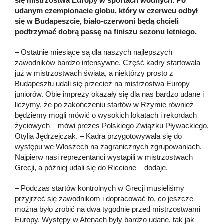
się mistrzostwa Europy w sportach wodnych. Po
udanym czempionacie globu, który w czerwcu odbył
się w Budapeszcie, biało-czerwoni będą chcieli
podtrzymać dobrą passę na finiszu sezonu letniego.
– Ostatnie miesiące są dla naszych najlepszych
zawodników bardzo intensywne. Część kadry startowała
już w mistrzostwach świata, a niektórzy prosto z
Budapesztu udali się przecież na mistrzostwa Europy
juniorów. Obie imprezy okazały się dla nas bardzo udane i
liczymy, że po zakończeniu startów w Rzymie również
będziemy mogli mówić o wysokich lokatach i rekordach
życiowych – mówi prezes Polskiego Związku Pływackiego,
Otylia Jędrzejczak. – Kadra przygotowywała się do
występu we Włoszech na zagranicznych zgrupowaniach.
Najpierw nasi reprezentanci wystąpili w mistrzostwach
Grecji, a później udali się do Riccione – dodaje.
– Podczas startów kontrolnych w Grecji musieliśmy
przyjrzeć się zawodnikom i dopracować to, co jeszcze
można było zrobić na dwa tygodnie przed mistrzostwami
Europy. Występy w Atenach były bardzo udane, tak jak