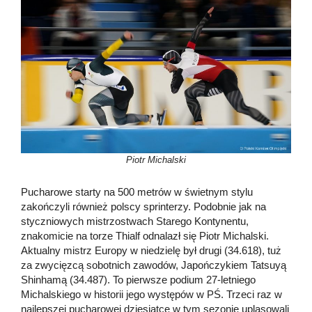
Piotr Michalski
Pucharowe starty na 500 metrów w świetnym stylu
zakończyli również polscy sprinterzy. Podobnie jak na
styczniowych mistrzostwach Starego Kontynentu,
znakomicie na torze Thialf odnalazł się Piotr Michalski.
Aktualny mistrz Europy w niedzielę był drugi (34.618), tuż
za zwycięzcą sobotnich zawodów, Japończykiem Tatsuyą
Shinhamą (34.487). To pierwsze podium 27-letniego
Michalskiego w historii jego występów w PŚ. Trzeci raz w
najlepszej pucharowej dziesiątce w tym sezonie uplasowali