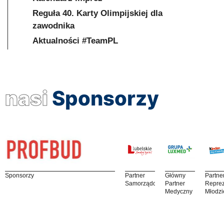
Reguła 40. Karty Olimpijskiej dla
zawodnika
Aktualności #TeamPL
nasi
Sponsorzy
Sponsorzy
Partner
Główny
Partne
Samorządowy
Partner
Reprez
Medyczny
Młodzi