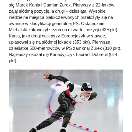
się Marek Kania i Damian Żurek. Pierwszy z 22-latków
zajął siódmą pozycję, a drugi – dziesiątą. Wysokie
niedzielne miejsca biało-czerwonych przełożyły się na
awanse w klasyfikacji generalnej PŚ. Ostatecznie
Michalski zakończył sezon na czwartej pozycji (439 pkt).
Kania, jako drugi najlepszy Europejczyk w stawce,
uplasował się na siódmej lokacie (353 pkt). Pierwszą
dziesiątkę 500-metrowców w PŚ zamknął Żurek (310 pkt).
Najlepszy okazał się Kanadyjczyk Laurent Dubreuil (614
pkt).