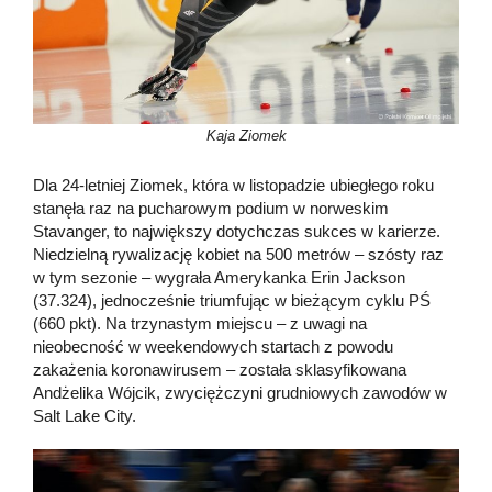
Kaja Ziomek
Dla 24-letniej Ziomek, która w listopadzie ubiegłego roku
stanęła raz na pucharowym podium w norweskim
Stavanger, to największy dotychczas sukces w karierze.
Niedzielną rywalizację kobiet na 500 metrów – szósty raz
w tym sezonie – wygrała Amerykanka Erin Jackson
(37.324), jednocześnie triumfując w bieżącym cyklu PŚ
(660 pkt). Na trzynastym miejscu – z uwagi na
nieobecność w weekendowych startach z powodu
zakażenia koronawirusem – została sklasyfikowana
Andżelika Wójcik, zwyciężczyni grudniowych zawodów w
Salt Lake City.