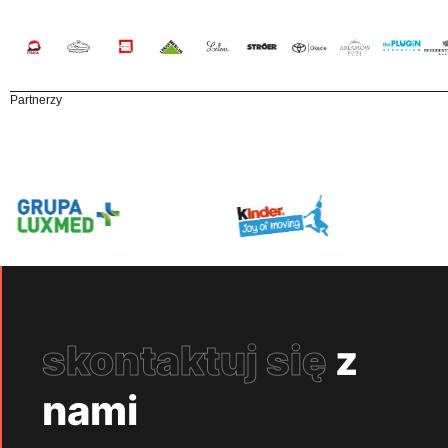
Partnerzy
skontaktuj się
z
nami