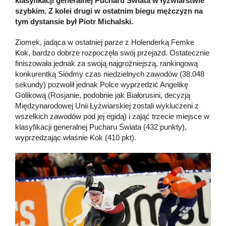
klasyfikacji generalnej Pucharu Świata w łyżwiarstwie
szybkim. Z kolei drugi w ostatnim biegu mężczyzn na
tym dystansie był Piotr Michalski.
Ziomek, jadąca w ostatniej parze z Holenderką Femke
Kok, bardzo dobrze rozpoczęła swój przejazd. Ostatecznie
finiszowała jednak za swoją najgroźniejszą, rankingową
konkurentką Siódmy czas niedzielnych zawodów (38.048
sekundy) pozwolił jednak Polce wyprzedzić Angelikę
Golikową (Rosjanie, podobnie jak Białorusini, decyzją
Międzynarodowej Unii Łyżwiarskiej zostali wykluczeni z
wszelkich zawodów pod jej egidą) i zająć trzecie miejsce w
klasyfikacji generalnej Pucharu Świata (432 punkty),
wyprzedzając właśnie Kok (410 pkt).