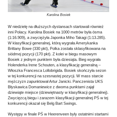
Karolina Bosiek
W niedzielę na dłuższych dystansach startowali również
inni Polacy. Karolina Bosiek na 1000 metrów była ósma
(1:16.909), a zwyciężyła Japonka Miho Takagi (1:13.285).
W klasyfikacji generalnej, którą wygrała Amerykanka
Brittany Bowe (330 pkt), Polka została sklasyfikowana na
siódmej pozycji (170 pkt). Z kolei w biegu masowym
Bosiek z jednym punktem była dziesiąta. Bieg wygrała
Holenderka Irene Schouten, a klasyfikację generalną –
Włoszka Francesca Lollobrigida. Bosiek skończyła sezon
w tej konkurencji na szesnastej pozycji. W mass starcie
mężczyzn zapunktował Artur Janicki. Panczenista UKS
Błyskawica Domaniewice z dwoma punktami zajął
dziewiąte miejsce (dziewiętnasty w klasyfikacji generalnej).
Zwycięzcą biegu i zarazem klasyfikacji generalnej PŚ w tej
konkurencji okazał się Belg Bart Swings.
Występy w finale PŚ w Heerenveen były ostatnimi startami