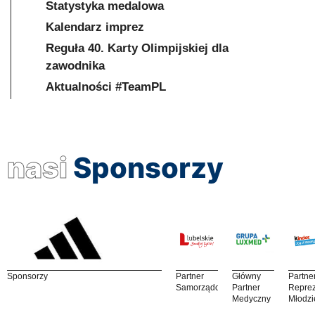
Statystyka medalowa
Kalendarz imprez
Reguła 40. Karty Olimpijskiej dla
zawodnika
Aktualności #TeamPL
nasi
Sponsorzy
Sponsorzy
Partner
Główny
Partne
Samorządowy
Partner
Reprez
Medyczny
Młodzi