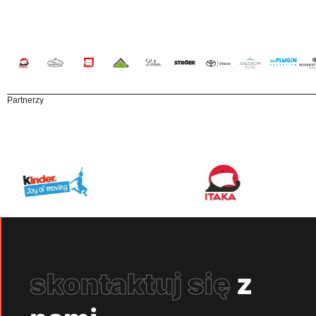
Partnerzy
skontaktuj się
z