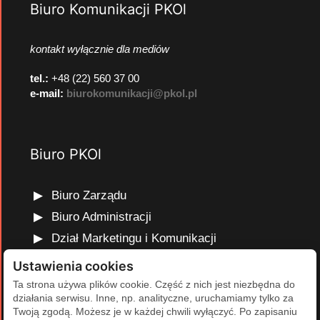
Biuro Komunikacji PKOl
kontakt wyłącznie dla mediów
tel.:
+48 (22) 560 37 00
e-mail:
biurokomunikacji@pkol.pl
Biuro PKOl
Biuro Zarządu
Biuro Administracji
Dział Marketingu i Komunikacji
Dział Edukacji Olimpijskiej
Ustawienia cookies
Dział Finansów i Kadr
Ta strona używa plików cookie. Część z nich jest niezbędna do
działania serwisu. Inne, np. analityczne, uruchamiamy tylko za
Dział Projektów Olimpijskich
Twoją zgodą. Możesz je w każdej chwili wyłączyć. Po zapisaniu