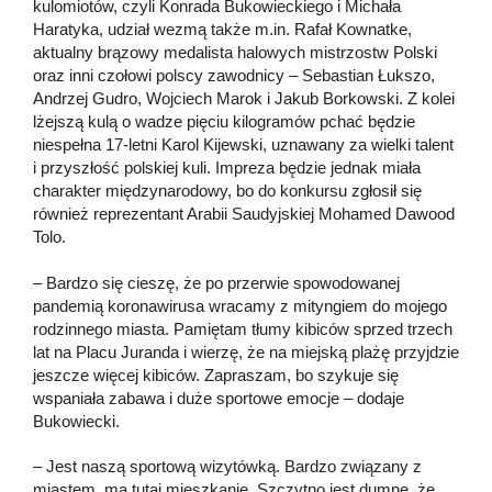
kulomiotów, czyli Konrada Bukowieckiego i Michała
Haratyka, udział wezmą także m.in. Rafał Kownatke,
aktualny brązowy medalista halowych mistrzostw Polski
oraz inni czołowi polscy zawodnicy – Sebastian Łukszo,
Andrzej Gudro, Wojciech Marok i Jakub Borkowski. Z kolei
lżejszą kulą o wadze pięciu kilogramów pchać będzie
niespełna 17-letni Karol Kijewski, uznawany za wielki talent
i przyszłość polskiej kuli. Impreza będzie jednak miała
charakter międzynarodowy, bo do konkursu zgłosił się
również reprezentant Arabii Saudyjskiej Mohamed Dawood
Tolo.
– Bardzo się cieszę, że po przerwie spowodowanej
pandemią koronawirusa wracamy z mityngiem do mojego
rodzinnego miasta. Pamiętam tłumy kibiców sprzed trzech
lat na Placu Juranda i wierzę, że na miejską plażę przyjdzie
jeszcze więcej kibiców. Zapraszam, bo szykuje się
wspaniała zabawa i duże sportowe emocje – dodaje
Bukowiecki.
– Jest naszą sportową wizytówką. Bardzo związany z
miastem, ma tutaj mieszkanie. Szczytno jest dumne, że