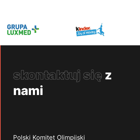
skontaktuj się
z
nami
Polski Komitet Olimpijski