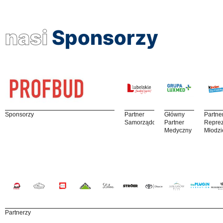
nasi
Sponsorzy
Sponsorzy
Partner
Główny
Partne
Samorządowy
Partner
Reprez
Medyczny
Młodzi
Partnerzy