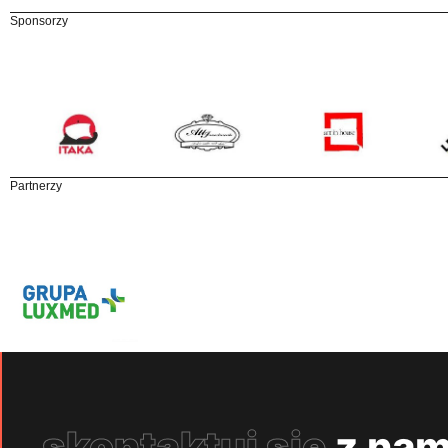
Sponsorzy
Partnerzy
skontaktuj się
z nam