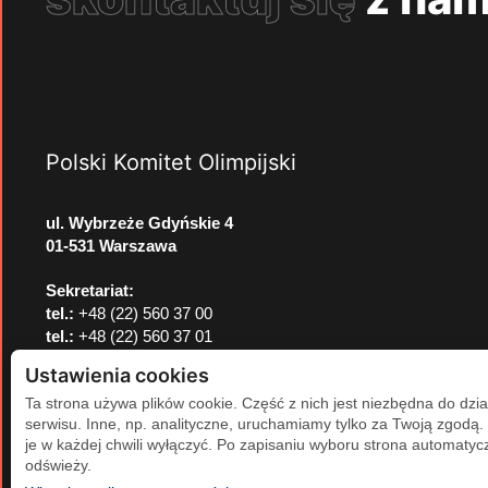
Polski Komitet Olimpijski
ul. Wybrzeże Gdyńskie 4
01-531 Warszawa
Sekretariat:
tel.:
+48 (22) 560 37 00
tel.:
+48 (22) 560 37 01
e-mail:
pkol@pkol.pl
Ustawienia cookies
Ta strona używa plików cookie. Część z nich jest niezbędna do dzia
serwisu. Inne, np. analityczne, uruchamiamy tylko za Twoją zgodą
je w każdej chwili wyłączyć. Po zapisaniu wyboru strona automatycz
odświeży.