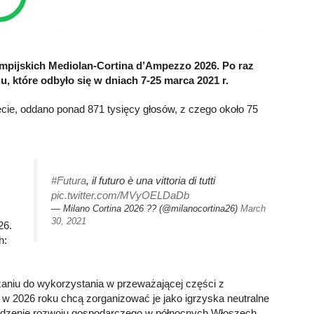
impijskich Mediolan-Cortina d’Ampezzo 2026. Po raz
, które odbyło się w dniach 7-25 marca 2021 r.
ecie, oddano ponad 871 tysięcy głosów, z czego około 75
#Futura
, il futuro è una vittoria di tutti
pic.twitter.com/MVyOELDaDb
— Milano Cortina 2026 ?? (@milanocortina26)
March
30, 2021
26.
h:
zaniu do wykorzystania w przeważającej części z
k w 2026 roku chcą zorganizować je jako igrzyska neutralne
obudzenie rozwoju gospodarczego w północnych Włoszech.