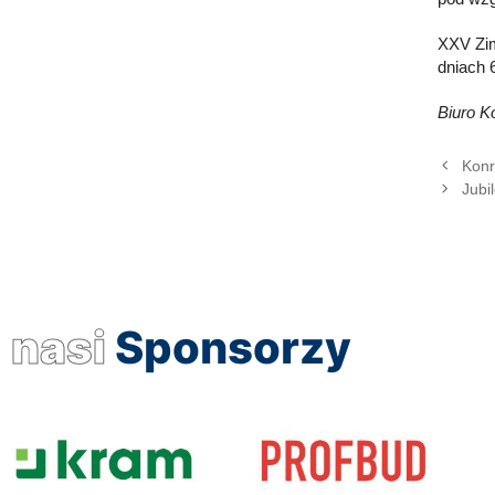
XXV Zim
dniach 
Biuro K
Konr
Jubi
nasi
Sponsorzy