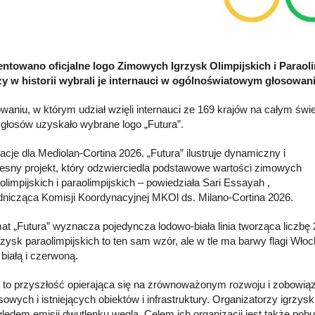
ntowano oficjalne logo Zimowych Igrzysk Olimpijskich i Paraol
y w historii wybrali je internauci w ogólnoświatowym głosowaniu
waniu, w którym udział wzięli internauci ze 169 krajów na całym świ
 głosów uzyskało wybrane logo „Futura”.
acje dla Mediolan-Cortina 2026. „Futura” ilustruje dynamiczny i
sny projekt, który odzwierciedla podstawowe wartości zimowych
olimpijskich i paraolimpijskich – powiedziała Sari Essayah ,
nicząca Komisji Koordynacyjnej MKOl ds. Milano-Cortina 2026.
t „Futura” wyznacza pojedyncza lodowo-biała linia tworząca liczbę 
rzysk paraolimpijskich to ten sam wzór, ale w tle ma barwy flagi Włoc
 białą i czerwoną.
” to przyszłość opierająca się na zrównoważonym rozwoju i zobowią
owych i istniejących obiektów i infrastruktury. Organizatorzy igrzys
lędem emisji dwutlenku węgla. Celem ich organizacji jest także p