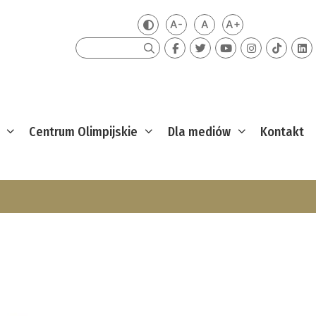
A-
A
A+
Zmień kontrast
Mniejsza czcionka
Domyślna czcionka
Większa czcion
Szukaj
Centrum Olimpijskie
Dla mediów
Kontakt