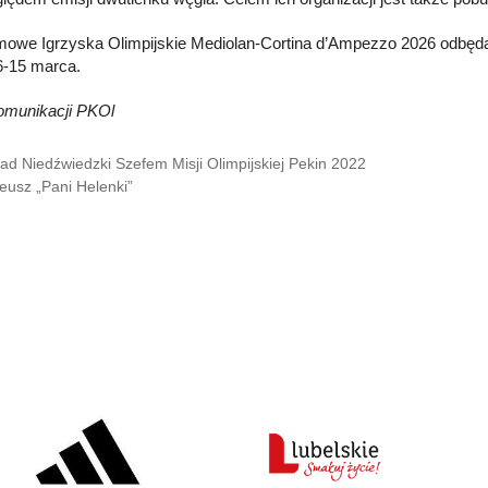
owe Igrzyska Olimpijskie Mediolan-Cortina d’Ampezzo 2026 odbędą si
6-15 marca.
omunikacji PKOl
ad Niedźwiedzki Szefem Misji Olimpijskiej Pekin 2022
leusz „Pani Helenki”