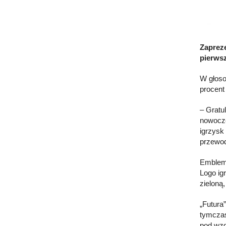
Zapreze
pierwsz
W głoso
procent
– Gratul
nowocze
igrzysk 
przewod
Emblema
Logo ig
zieloną,
„Futura
tymczas
pod wzg