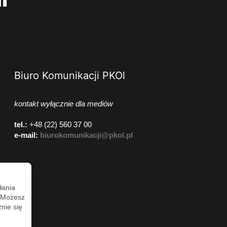
Biuro Komunikacji PKOl
kontakt wyłącznie dla mediów
tel.:
+48 (22) 560 37 00
e-mail:
biurokomunikacji@pkol.pl
łania
. Możesz
nie się