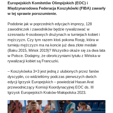
Europejskich Komitetów Olimpijskich (EOC) i
Międzynarodowa Federacja Koszykówki (FIBA) zawarły
w tej sprawie porozumienie.
Podobnie jak w poprzednich edycjach imprezy, 128
zawodniczek i zawodników będzie rywalizować w
szesnastu 4-osobowych drużynach w turniejach kobiet i
mężczyzn. Czy tym razem ktoś pokona Rosję, która w
turnieju mężczyzn ma na koncie już dwa złote medale
(Baku 2015, Mińsk 2019)? Wszystko okaże się za dwa lata
w Polsce. Dodajmy, że obrończyniami tytułu z Mińska w
rywalizacji kobiet są Francuzki.
– Koszykówka 3×3 jest jedną z ulubionych przez fanów
dyscyplin, co widzieliśmy podczas pierwszych dwóch
edycji Igrzysk Europejskich – powiedział Hasan Arat
przewodniczący Komisji Koordynacyjnej EOC ds. III
Igrzysk Europejskich Kraków-Małopolska 2023.