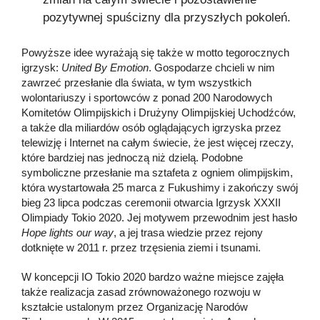
pozytywnej spuścizny dla przyszłych pokoleń.
Powyższe idee wyrażają się także w motto tegorocznych
igrzysk:
United By Emotion
. Gospodarze chcieli w nim
zawrzeć przesłanie dla świata, w tym wszystkich
wolontariuszy i sportowców z ponad 200 Narodowych
Komitetów Olimpijskich i Drużyny Olimpijskiej Uchodźców,
a także dla miliardów osób oglądających igrzyska przez
telewizję i Internet na całym świecie, że jest więcej rzeczy,
które bardziej nas jednoczą niż dzielą. Podobne
symboliczne przesłanie ma sztafeta z ogniem olimpijskim,
która wystartowała 25 marca z Fukushimy i zakończy swój
bieg 23 lipca podczas ceremonii otwarcia Igrzysk XXXII
Olimpiady Tokio 2020. Jej motywem przewodnim jest hasło
Hope lights our way
, a jej trasa wiedzie przez rejony
dotknięte w 2011 r. przez trzęsienia ziemi i tsunami.
W koncepcji IO Tokio 2020 bardzo ważne miejsce zajęła
także realizacja zasad zrównoważonego rozwoju w
kształcie ustalonym przez Organizację Narodów