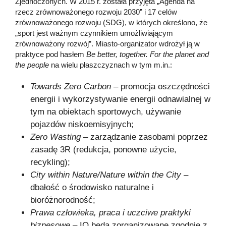
Zjednoczonych. W 2015 r. została przyjęta „Agenda na
rzecz zrównoważonego rozwoju 2030” i 17 celów
zrównoważonego rozwoju (SDG), w których określono, że
„sport jest ważnym czynnikiem umożliwiającym
zrównoważony rozwój”. Miasto-organizator wdrożył ją w
praktyce pod hasłem
Be better, together. For the planet and
the people
na wielu płaszczyznach w tym m.in.:
Towards Zero Carbon
– promocja oszczędności
energii i wykorzystywanie energii odnawialnej w
tym na obiektach sportowych, używanie
pojazdów niskoemisyjnych;
Zero Wasting
– zarządzanie zasobami poprzez
zasadę 3R (redukcja, ponowne użycie,
recykling);
City within Nature/Nature within the City
–
dbałość o środowisko naturalne i
bioróżnorodność;
Prawa człowieka, praca i uczciwe praktyki
biznesowe –
IO będą zorganizowane zgodnie z