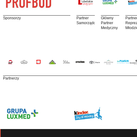
Sponsorzy
Partner
Główny
Partne
Samorządowy
Partner
Reprez
Medyczny
Młodzi
Partnerzy