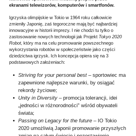
ekranami telewizorów, komputerów i smartfonów.
Igrzyska olimpijskie w Tokio w 1964 roku całkowicie
zmieniły Japonię, zaś tegoroczne mają być najbardziej
innowacyjne w historii imprezy. I nie chodzi tu tylko o
zastosowanie nowych technologii jak Projekt
Tokyo 2020
Robot
, który ma na celu promowanie powszechnego
wykorzystania robotów w społeczeństwie jako części
dziedzictwa igrzysk. Ich koncepcja opiera się na 3
podstawowych założeniach:
Striving for your personal best
– sportowiec ma
zapewnione najlepsze warunki, by osiągać
rekordy życiowe;
Unity in Diversity
– promocja tolerancji, idei
„jedności w różnorodności” wśród obywateli
świata;
Passing on Legacy for the future
– IO Tokio
2020 umożliwią Japonii promowanie przyszłych
zmian na całym świecie i pozostawienie