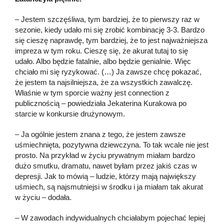
– Jestem szczęśliwa, tym bardziej, że to pierwszy raz w
sezonie, kiedy udało mi się zrobić kombinację 3-3. Bardzo
się cieszę naprawdę, tym bardziej, że to jest najważniejsza
impreza w tym roku. Cieszę się, że akurat tutaj to się
udało. Albo będzie fatalnie, albo będzie genialnie. Więc
chciało mi się ryzykować. (…) Ja zawsze chcę pokazać,
że jestem ta najsilniejsza, że za wszystkich zawalczę.
Właśnie w tym sporcie ważny jest connection z
publicznością – powiedziała Jekaterina Kurakowa po
starcie w konkursie drużynowym.
– Ja ogólnie jestem znana z tego, że jestem zawsze
uśmiechnięta, pozytywna dziewczyna. To tak wcale nie jest
prosto. Na przykład w życiu prywatnym miałam bardzo
dużo smutku, dramatu, nawet byłam przez jakiś czas w
depresji. Jak to mówią – ludzie, którzy mają największy
uśmiech, są najsmutniejsi w środku i ja miałam tak akurat
w życiu – dodała.
– W zawodach indywidualnych chciałabym pojechać lepiej