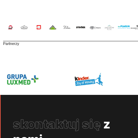
Partnerzy
skontaktuj się
z