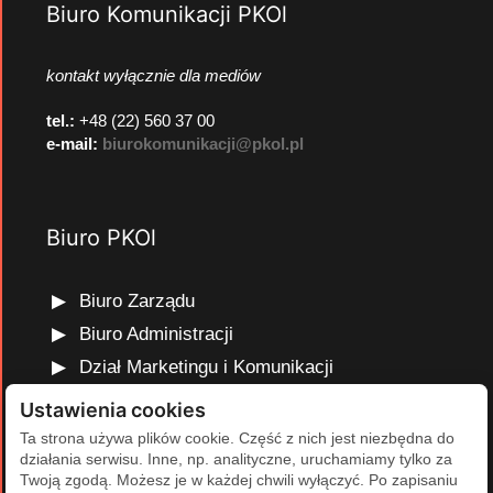
Biuro Komunikacji PKOl
kontakt wyłącznie dla mediów
tel.:
+48 (22) 560 37 00
e-mail:
biurokomunikacji@pkol.pl
Biuro PKOl
Biuro Zarządu
Biuro Administracji
Dział Marketingu i Komunikacji
Dział Edukacji Olimpijskiej
Ustawienia cookies
Dział Finansów i Kadr
Ta strona używa plików cookie. Część z nich jest niezbędna do
działania serwisu. Inne, np. analityczne, uruchamiamy tylko za
Dział Projektów Olimpijskich
Twoją zgodą. Możesz je w każdej chwili wyłączyć. Po zapisaniu