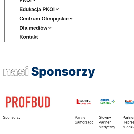
PKOl
Edukacja PKOl
Centrum Olimpijskie
Dla mediów
Kontakt
nasi
Sponsorzy
Sponsorzy
Partner
Główny
Partne
Samorządowy
Partner
Reprez
Medyczny
Młodzi