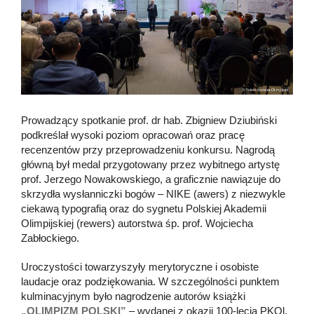
Prowadzący spotkanie prof. dr hab. Zbigniew Dziubiński
podkreślał wysoki poziom opracowań oraz pracę
recenzentów przy przeprowadzeniu konkursu. Nagrodą
główną był medal przygotowany przez wybitnego artystę
prof. Jerzego Nowakowskiego, a graficznie nawiązuje do
skrzydła wysłanniczki bogów – NIKE (awers) z niezwykle
ciekawą typografią oraz do sygnetu Polskiej Akademii
Olimpijskiej (rewers) autorstwa śp. prof. Wojciecha
Zabłockiego.
Uroczystości towarzyszyły merytoryczne i osobiste
laudacje oraz podziękowania. W szczególności punktem
kulminacyjnym było nagrodzenie autorów książki
„OLIMPIZM POLSKI”
– wydanej z okazji 100-lecia PKOl.