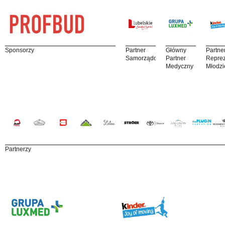
Sponsorzy
Partner
Główny
Partne
Samorządowy
Partner
Reprez
Medyczny
Młodzi
Partnerzy