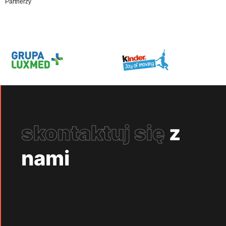
Partnerzy
skontaktuj się
z
nami