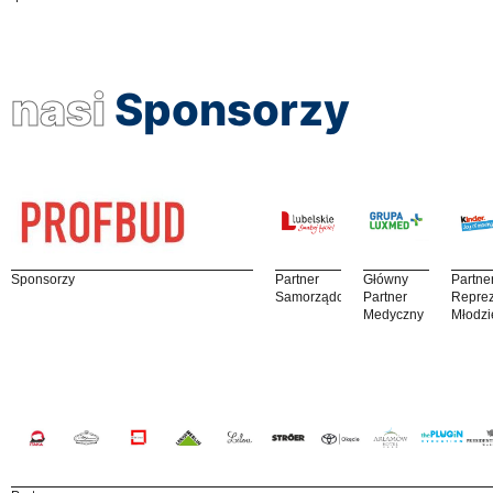
nasi
Sponsorzy
Sponsorzy
Partner
Główny
Partne
Samorządowy
Partner
Reprez
Medyczny
Młodzi