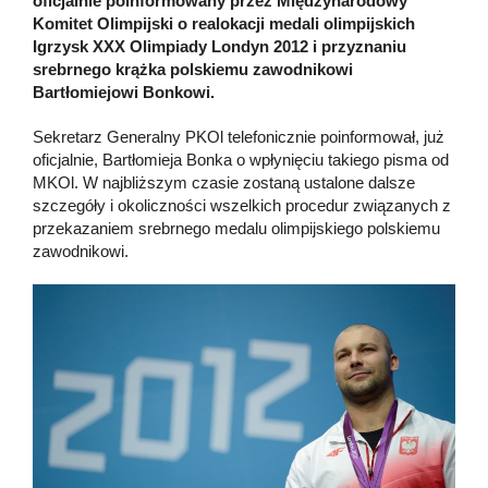
oficjalnie poinformowany przez Międzynarodowy
Komitet Olimpijski o realokacji medali olimpijskich
Igrzysk XXX Olimpiady Londyn 2012 i przyznaniu
srebrnego krążka polskiemu zawodnikowi
Bartłomiejowi Bonkowi.
Sekretarz Generalny PKOl telefonicznie poinformował, już
oficjalnie, Bartłomieja Bonka o wpłynięciu takiego pisma od
MKOl. W najbliższym czasie zostaną ustalone dalsze
szczegóły i okoliczności wszelkich procedur związanych z
przekazaniem srebrnego medalu olimpijskiego polskiemu
zawodnikowi.