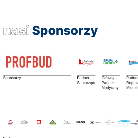
nasi
Sponsorzy
Sponsorzy
Partner
Główny
Partne
Samorządowy
Partner
Reprez
Medyczny
Młodzi