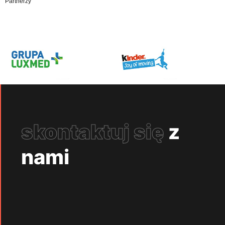
Partnerzy
skontaktuj się
z
nami