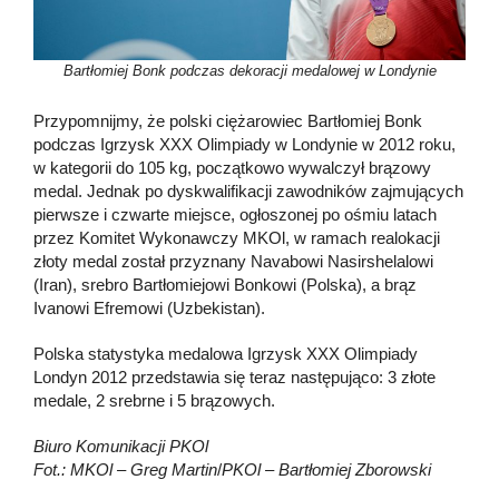
Bartłomiej Bonk podczas dekoracji medalowej w Londynie
Przypomnijmy, że polski ciężarowiec Bartłomiej Bonk
podczas Igrzysk XXX Olimpiady w Londynie w 2012 roku,
w kategorii do 105 kg, początkowo wywalczył brązowy
medal. Jednak po dyskwalifikacji zawodników zajmujących
pierwsze i czwarte miejsce, ogłoszonej po ośmiu latach
przez Komitet Wykonawczy MKOl, w ramach realokacji
złoty medal został przyznany Navabowi Nasirshelalowi
(Iran), srebro Bartłomiejowi Bonkowi (Polska), a brąz
Ivanowi Efremowi (Uzbekistan).
Polska statystyka medalowa Igrzysk XXX Olimpiady
Londyn 2012 przedstawia się teraz następująco: 3 złote
medale, 2 srebrne i 5 brązowych.
Biuro Komunikacji PKOl
Fot.: MKOl – Greg Martin
/
PKOl – Bartłomiej Zborowski